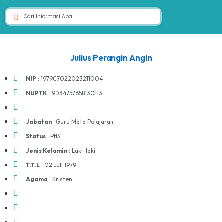
Julius Perangin Angin
NIP
: 197907022023211004
NUPTK
: 9034757658130113
Jabatan
: Guru Mata Pelajaran
Status
: PNS
Jenis Kelamin
: Laki-laki
T.T.L
: 02 Juli 1979
Agama
: Kristen