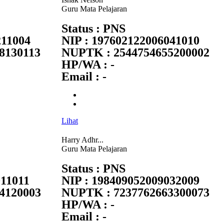
Guru Mata Pelajaran
Status : PNS
211004
NIP : 197602122006041010
8130113
NUPTK : 2544754655200002
HP/WA : -
Email : -
Lihat
Harry Adhr...
Guru Mata Pelajaran
Status : PNS
011011
NIP : 198409052009032009
4120003
NUPTK : 7237762663300073
HP/WA : -
Email : -