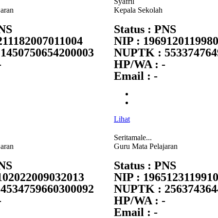
Syafril
jaran
Kepala Sekolah
PNS
Status : PNS
211182007011004
NIP : 196912011998
1450750654200003
NUPTK : 553374764
-
HP/WA : -
Email : -
Lihat
Seritamale...
jaran
Guru Mata Pelajaran
PNS
Status : PNS
8102022009032013
NIP : 196512311991
4534759660300092
NUPTK : 256374364
-
HP/WA : -
Email : -