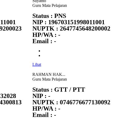
Suyatno
Guru Mata Pelajaran
Status : PNS
011001
NIP : 196703151998011001
9200023
NUPTK : 2647745648200002
HP/WA : -
Email : -
Lihat
RAHMAN HAK...
Guru Mata Pelajaran
Status : GTT / PTT
032028
NIP : -
4300813
NUPTK : 0746776677130092
HP/WA : -
Email : -