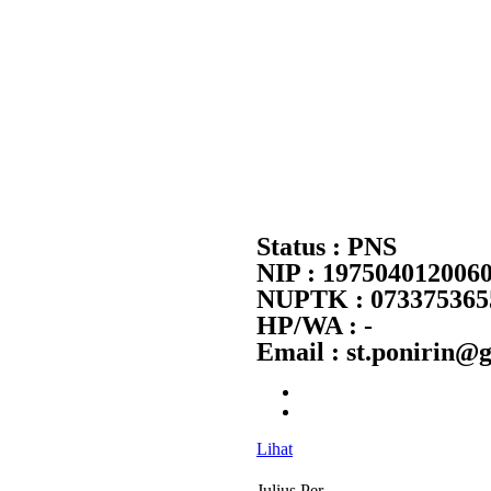
Status : PNS
NIP : 197504012006
NUPTK : 073375365
HP/WA : -
Email : st.ponirin@
Lihat
Julius Per...