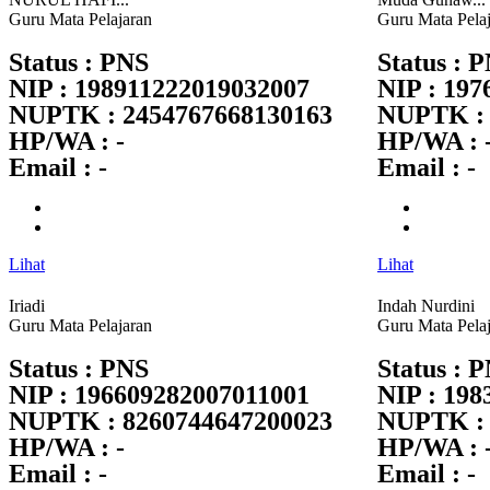
Guru Mata Pelajaran
Guru Mata Pela
Status : PNS
Status : 
NIP : 198911222019032007
NIP : 19
NUPTK : 2454767668130163
NUPTK : 
HP/WA : -
HP/WA : 
Email : -
Email : -
Lihat
Lihat
Iriadi
Indah Nurdini
Guru Mata Pelajaran
Guru Mata Pela
Status : PNS
Status : 
NIP : 196609282007011001
NIP : 19
NUPTK : 8260744647200023
NUPTK : 
HP/WA : -
HP/WA : 
Email : -
Email : -