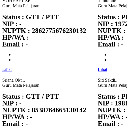
YOHEBET SE...
Tumrapno
Guru Mata Pelajaran
Guru Mata Pela
Status : GTT / PTT
Status : 
NIP : -
NIP : 197
NUPTK : 2862775676230132
NUPTK : 
HP/WA : -
HP/WA : 
Email : -
Email : -
Lihat
Lihat
Sriana Okt...
Siti Sakdi...
Guru Mata Pelajaran
Guru Mata Pela
Status : GTT / PTT
Status : 
NIP : -
NIP : 19
NUPTK : 8538764665130142
NUPTK : 
HP/WA : -
HP/WA : 
Email : -
Email : -