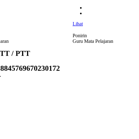
Lihat
Ponirin
jaran
Guru Mata Pelajaran
GTT / PTT
8845769670230172
-