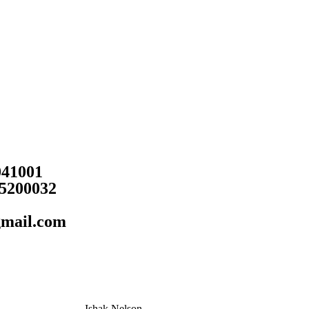
041001
5200032
gmail.com
Ishak Nelson