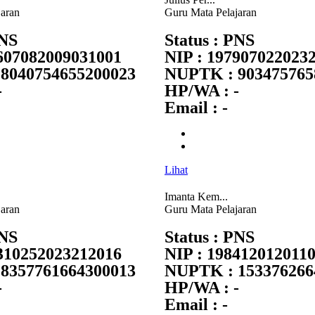
jaran
Guru Mata Pelajaran
PNS
Status : PNS
7607082009031001
NIP : 197907022023
8040754655200023
NUPTK : 903475765
-
HP/WA : -
Email : -
Lihat
Imanta Kem...
jaran
Guru Mata Pelajaran
PNS
Status : PNS
8310252023212016
NIP : 198412012011
8357761664300013
NUPTK : 153376266
-
HP/WA : -
Email : -