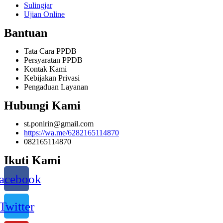
Sulingjar
Ujian Online
Bantuan
Tata Cara PPDB
Persyaratan PPDB
Kontak Kami
Kebijakan Privasi
Pengaduan Layanan
Hubungi Kami
st.ponirin@gmail.com
https://wa.me/6282165114870
082165114870
Ikuti Kami
acebook
Twitter