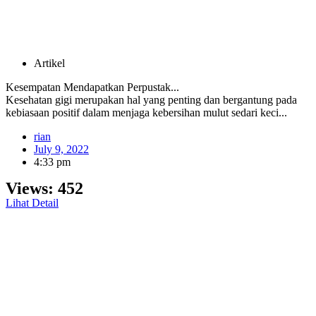
Artikel
Kesempatan Mendapatkan Perpustak...
Kesehatan gigi merupakan hal yang penting dan bergantung pada
kebiasaan positif dalam menjaga kebersihan mulut sedari keci...
rian
July 9, 2022
4:33 pm
Views:
452
Lihat Detail