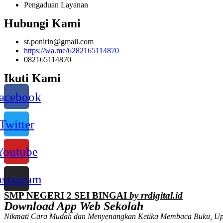
Pengaduan Layanan
Hubungi Kami
st.ponirin@gmail.com
https://wa.me/6282165114870
082165114870
Ikuti Kami
acebook
Twitter
Youtube
nstagram
SMP NEGERI 2 SEI BINGAI
by rrdigital.id
Download App Web Sekolah
Nikmati Cara Mudah dan Menyenangkan Ketika Membaca Buku, Up