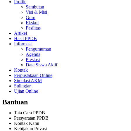
Profile
Sambutan
Visi & Misi
Guru
Ekskul
Fasilitas
Artikel
Hasil PPDB
Informasi
Pengumuman
Agenda
Prestasi
Data Siswa Aktif
Kontak
Perpustakaan Online
Simulasi AKM
Sulingjar
Ujian Online
Bantuan
Tata Cara PPDB
Persyaratan PPDB
Kontak Kami
Kebijakan Privasi