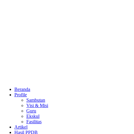
Skip
to
content
Beranda
Profile
Sambutan
Visi & Misi
Guru
Ekskul
Fasilitas
Artikel
Hasil PPDB