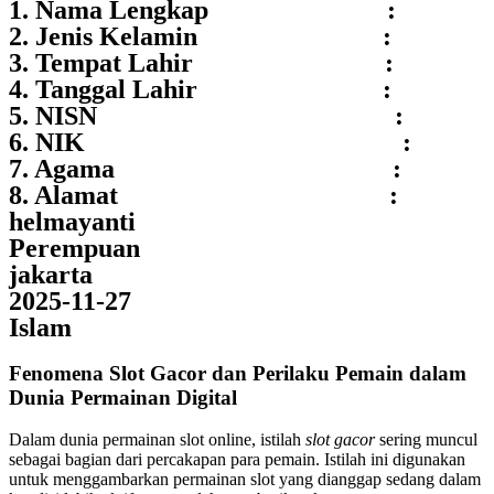
1. Nama Lengkap :
2. Jenis Kelamin :
3. Tempat Lahir :
4. Tanggal Lahir :
5. NISN :
6. NIK :
7. Agama :
8. Alamat :
helmayanti
Perempuan
jakarta
2025-11-27
Islam
Fenomena Slot Gacor dan Perilaku Pemain dalam
Dunia Permainan Digital
Dalam dunia permainan slot online, istilah
slot gacor
sering muncul
sebagai bagian dari percakapan para pemain. Istilah ini digunakan
untuk menggambarkan permainan slot yang dianggap sedang dalam