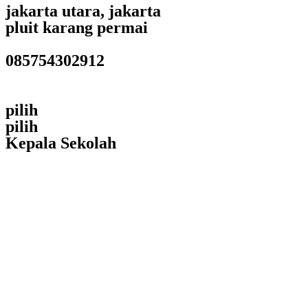
jakarta utara, jakarta
pluit karang permai
085754302912
pilih
pilih
Kepala Sekolah