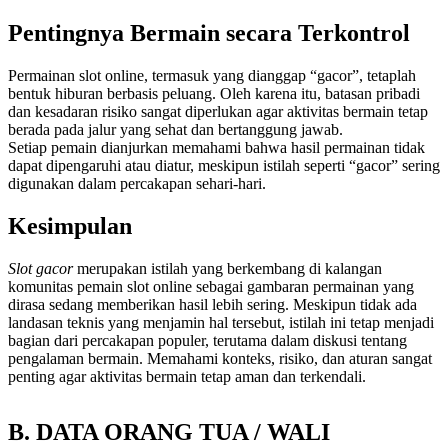
Pentingnya Bermain secara Terkontrol
Permainan slot online, termasuk yang dianggap “gacor”, tetaplah
bentuk hiburan berbasis peluang. Oleh karena itu, batasan pribadi
dan kesadaran risiko sangat diperlukan agar aktivitas bermain tetap
berada pada jalur yang sehat dan bertanggung jawab.
Setiap pemain dianjurkan memahami bahwa hasil permainan tidak
dapat dipengaruhi atau diatur, meskipun istilah seperti “gacor” sering
digunakan dalam percakapan sehari-hari.
Kesimpulan
Slot gacor
merupakan istilah yang berkembang di kalangan
komunitas pemain slot online sebagai gambaran permainan yang
dirasa sedang memberikan hasil lebih sering. Meskipun tidak ada
landasan teknis yang menjamin hal tersebut, istilah ini tetap menjadi
bagian dari percakapan populer, terutama dalam diskusi tentang
pengalaman bermain. Memahami konteks, risiko, dan aturan sangat
penting agar aktivitas bermain tetap aman dan terkendali.
B. DATA ORANG TUA / WALI