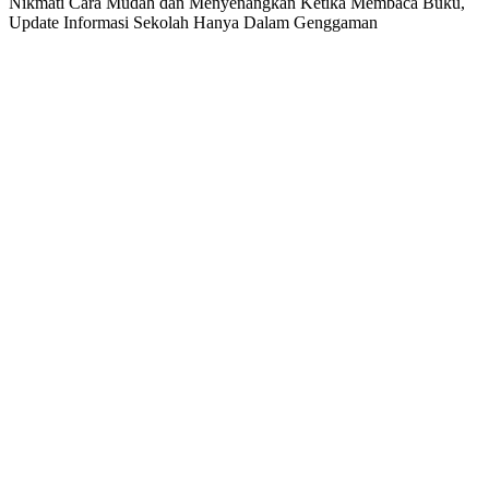
Nikmati Cara Mudah dan Menyenangkan Ketika Membaca Buku,
Update Informasi Sekolah Hanya Dalam Genggaman