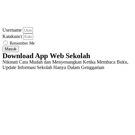
Username
Katakunci
Remember Me
Masuk
Download App Web Sekolah
Nikmati Cara Mudah dan Menyenangkan Ketika Membaca Buku,
Update Informasi Sekolah Hanya Dalam Genggaman