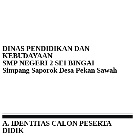
DINAS PENDIDIKAN DAN
KEBUDAYAAN
SMP NEGERI 2 SEI BINGAI
Simpang Saporok Desa Pekan Sawah
A. IDENTITAS CALON PESERTA
DIDIK