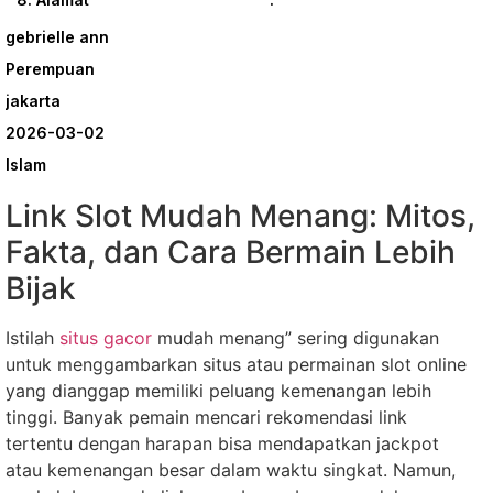
gebrielle ann
Perempuan
jakarta
2026-03-02
Islam
Link Slot Mudah Menang: Mitos,
Fakta, dan Cara Bermain Lebih
Bijak
Istilah
situs gacor
mudah menang” sering digunakan
untuk menggambarkan situs atau permainan slot online
yang dianggap memiliki peluang kemenangan lebih
tinggi. Banyak pemain mencari rekomendasi link
tertentu dengan harapan bisa mendapatkan jackpot
atau kemenangan besar dalam waktu singkat. Namun,