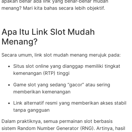
apakah benar ada link yang benar-benar mudah
menang? Mari kita bahas secara lebih objektif.
Apa Itu Link Slot Mudah
Menang?
Secara umum, link slot mudah menang merujuk pada:
Situs slot online yang dianggap memiliki tingkat
kemenangan (RTP) tinggi
Game slot yang sedang “gacor” atau sering
memberikan kemenangan
Link alternatif resmi yang memberikan akses stabil
tanpa gangguan
Dalam praktiknya, semua permainan slot berbasis
sistem Random Number Generator (RNG). Artinya, hasil