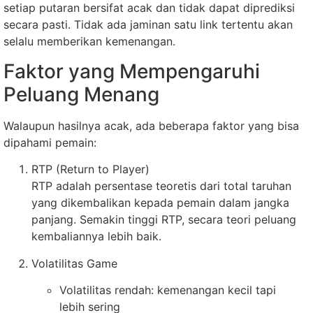
setiap putaran bersifat acak dan tidak dapat diprediksi
secara pasti. Tidak ada jaminan satu link tertentu akan
selalu memberikan kemenangan.
Faktor yang Mempengaruhi
Peluang Menang
Walaupun hasilnya acak, ada beberapa faktor yang bisa
dipahami pemain:
RTP (Return to Player)
RTP adalah persentase teoretis dari total taruhan
yang dikembalikan kepada pemain dalam jangka
panjang. Semakin tinggi RTP, secara teori peluang
kembaliannya lebih baik.
Volatilitas Game
Volatilitas rendah: kemenangan kecil tapi
lebih sering