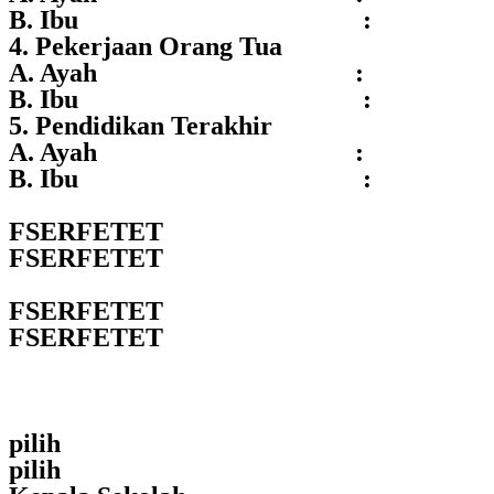
B. Ibu :
4. Pekerjaan Orang Tua
A. Ayah :
B. Ibu :
5. Pendidikan Terakhir
A. Ayah :
B. Ibu :
FSERFETET
FSERFETET
FSERFETET
FSERFETET
pilih
pilih