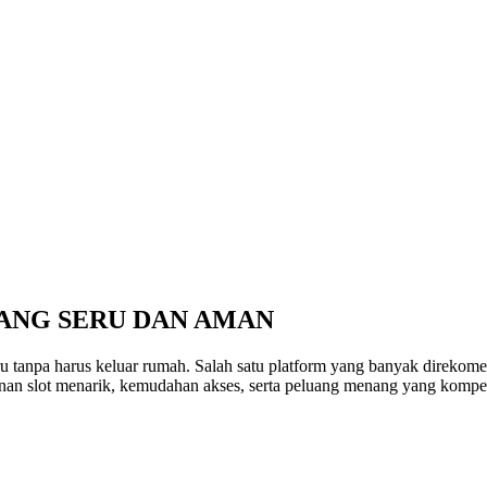
YANG SERU DAN AMAN
 tanpa harus keluar rumah. Salah satu platform yang banyak direkom
slot menarik, kemudahan akses, serta peluang menang yang kompetitif