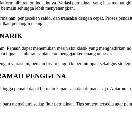
tform hiburan online lainnya. Variasi permainan yang luas memungki
 bermain sehingga lebih menyenangkan.
mainan, pengecekan saldo, dan transaksi dengan cepat. Proses pendaf
imalkan peluang menang.
ENARIK
gam. Pemain dapat menemukan mesin slot klasik yang menghadirkan nostal
uai tujuan—hiburan santai atau mengejar kemenangan besar.
Dengan variasi ini, pemain bisa menguji keberuntungan sekaligus strat
 RAMAH PENGGUNA
sehingga pemain dapat bermain kapan saja dan di mana saja. Antarmuka
aru memahami setiap fitur permainan. Tips strategi tersedia agar pem