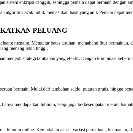
gan sistem enkripsi canggih, sehingga pemain dapat bermain dengan am
kan algoritma acak untuk memastikan hasil yang adil. Pemain dapat meras
GKATKAN PELUANG
peluang menang. Mengatur batas taruhan, memahami fitur permainan, d
uang menang lebih tinggi.
nan menjadi strategi tambahan yang efektif. Dengan kombinasi keberun
uan bermain. Mulai dari tambahan saldo, putaran gratis, hingga pen
k hanya mendapatkan hiburan, tetapi juga berkesempatan meraih hadia
inta hiburan online. Kemudahan akses, variasi permainan, keamanan, 