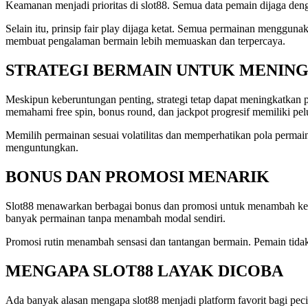
Keamanan menjadi prioritas di slot88. Semua data pemain dijaga den
Selain itu, prinsip fair play dijaga ketat. Semua permainan mengguna
membuat pengalaman bermain lebih memuaskan dan terpercaya.
STRATEGI BERMAIN UNTUK MENIN
Meskipun keberuntungan penting, strategi tetap dapat meningkatkan 
memahami free spin, bonus round, dan jackpot progresif memiliki pel
Memilih permainan sesuai volatilitas dan memperhatikan pola permai
menguntungkan.
BONUS DAN PROMOSI MENARIK
Slot88 menawarkan berbagai bonus dan promosi untuk menambah keser
banyak permainan tanpa menambah modal sendiri.
Promosi rutin menambah sensasi dan tantangan bermain. Pemain tida
MENGAPA SLOT88 LAYAK DICOBA
Ada banyak alasan mengapa slot88 menjadi platform favorit bagi pec