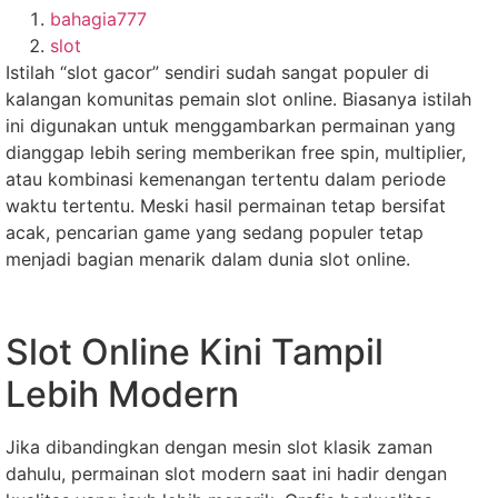
bahagia777
slot
Istilah “slot gacor” sendiri sudah sangat populer di
kalangan komunitas pemain slot online. Biasanya istilah
ini digunakan untuk menggambarkan permainan yang
dianggap lebih sering memberikan free spin, multiplier,
atau kombinasi kemenangan tertentu dalam periode
waktu tertentu. Meski hasil permainan tetap bersifat
acak, pencarian game yang sedang populer tetap
menjadi bagian menarik dalam dunia slot online.
Slot Online Kini Tampil
Lebih Modern
Jika dibandingkan dengan mesin slot klasik zaman
dahulu, permainan slot modern saat ini hadir dengan