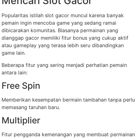
Mencari Slot Gacor
Popularitas istilah slot gacor muncul karena banyak
pemain ingin mencoba game yang sedang ramai
dibicarakan komunitas. Biasanya permainan yang
dianggap gacor memiliki fitur bonus yang cukup aktif
atau gameplay yang terasa lebih seru dibandingkan
game lain.
Beberapa fitur yang sering menjadi perhatian pemain
antara lain:
Free Spin
Memberikan kesempatan bermain tambahan tanpa perlu
memasang taruhan baru.
Multiplier
Fitur pengganda kemenangan yang membuat permainan