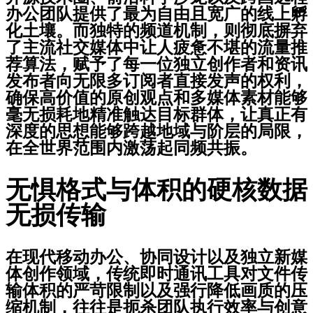
办公团队提供了最为自由且宽广的线上孵
化土壤。而独特的频道机制，则彻底摒弃
了主流社交媒体中让人疲惫不堪的流量推
荐算法，赋予了每一位独立创作者和资讯
发布者向无限多订阅者直接发声的权利，
确保高价值的原创观点和多媒体素材能够
毫无损耗地精准触达目标群体，让真正有
深度的思想能够跨越地域与阶层的局限，
在全世界范围内激荡起同频共振。
无惧格式与体积的硬核数据
无损传输
在现代移动办公、协同设计以及独立新媒
体创作领域，传统即时通讯工具对文件传
输体积的严苛限制以及强行降低画质的压
缩机制，往往是扼杀团队执行效率与创意