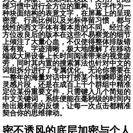
维习惯中进行全方位的重构。汉字作为一
种块面结构的表意文字，在屏幕上的呈现
密度、行高比例以及光标停留习惯，都与
线性的西文字体有着本质的不同。经过全
方位改良后的版本在这些不易察觉的细节
上倾注了大量心血，不仅使得整体排版错
落有致、字迹清晰，极大地缓解了在移动
端或大屏设备上长时间阅读带来的视觉疲
劳，同时其内置的搜索算法也针对中文的
词组拆分进行了专属优化。无论你需要在
一整年的海量对话中打捞某个转瞬即逝的
灵感片段，还是在成百上千个群组中精准
定位某份重要文件，只需键入几个简短的
中文关键词，系统便能在毫秒级的时间内
给出最精准的反馈，让每一次点击都精准
契合你的思维律动。
密不透风的底层加密与个人