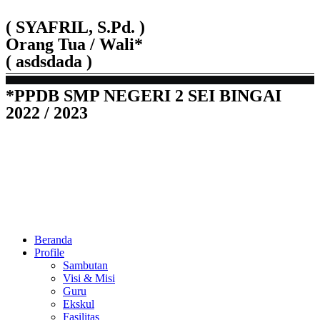
( SYAFRIL, S.Pd. )
Orang Tua / Wali*
( asdsdada )
*PPDB SMP NEGERI 2 SEI BINGAI
2022 / 2023
Beranda
Profile
Sambutan
Visi & Misi
Guru
Ekskul
Fasilitas