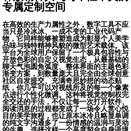
专属定制空间
在高效的生产力属性之外，数字工具不应
当只是冷冰冰、一成不变的工业代码产
物，它同样能够被塑造成为彰显个人美学
品味与独特精神风貌的微型艺术载体。该
平台为全球用户保留了一个极具包容性与
开放色彩的自定义视觉生态，从最基础的
聊天气泡圆角弧度、整体界面的主题色彩
渐变方案，到数量庞大且完全由全球创意
社区自发提交、充满奇思妙想的动态贴
纸，你几乎可以对视线所及的每一个像素
点进行个性化微调。这种将视觉控制权完
全交还的手法，不仅让每一次打开软件、
阅读消息的过程都变成了一场令人赏心悦
目的美学旅程，也让原本冰冷且略显单调
的纯文字沟通多了一份情感的温润与灵动
的生趣。选择这样一个高度契合自身语境