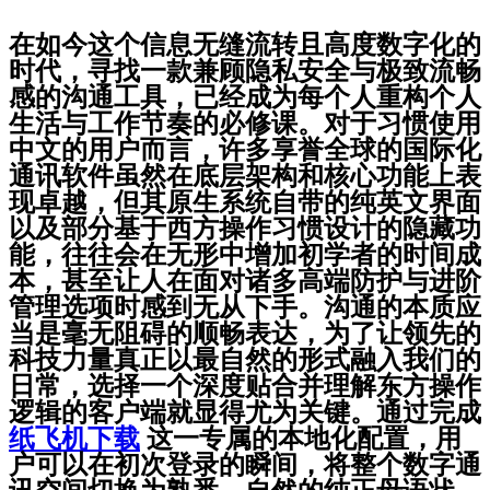
在如今这个信息无缝流转且高度数字化的
时代，寻找一款兼顾隐私安全与极致流畅
感的沟通工具，已经成为每个人重构个人
生活与工作节奏的必修课。对于习惯使用
中文的用户而言，许多享誉全球的国际化
通讯软件虽然在底层架构和核心功能上表
现卓越，但其原生系统自带的纯英文界面
以及部分基于西方操作习惯设计的隐藏功
能，往往会在无形中增加初学者的时间成
本，甚至让人在面对诸多高端防护与进阶
管理选项时感到无从下手。沟通的本质应
当是毫无阻碍的顺畅表达，为了让领先的
科技力量真正以最自然的形式融入我们的
日常，选择一个深度贴合并理解东方操作
逻辑的客户端就显得尤为关键。通过完成
纸飞机下载
这一专属的本地化配置，用
户可以在初次登录的瞬间，将整个数字通