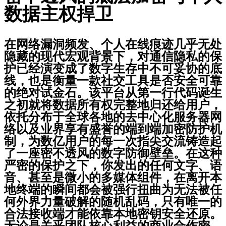
数据主权捍卫
在网络漏洞频发、个人在线痕迹几乎无处
隐藏的现代宏观背景下，对通信隐私的保
护已经演变成了数字生存中不可妥协的底
线，也是衡量一款社交工具是否安全可靠
的绝对试金石。该平台从第一行代码诞生
之初就将数据所有权完整地归还给用户，
依托分布于全球各地的去中心化服务器网
络以及业界享有盛誉的端到端加密防护机
制，为数亿用户的每一次指尖交流铸造起
了一座密不透风的数字防御壁垒。在这种
严密的保护之下，你发出的任何文字、语
音、甚至是微小的多媒体组件，在离开本
地终端的瞬间都会被强行扭曲为无法被任
何外界力量破解的随机乱码，只有唯一的
合法接收端才能依靠本地密钥安全还原。