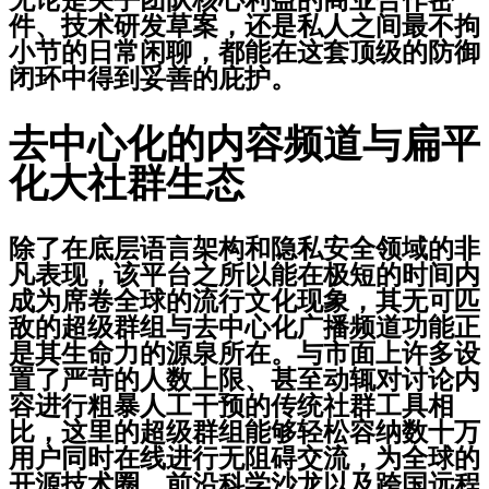
无论是关乎团队核心利益的商业合作密
件、技术研发草案，还是私人之间最不拘
小节的日常闲聊，都能在这套顶级的防御
闭环中得到妥善的庇护。
去中心化的内容频道与扁平
化大社群生态
除了在底层语言架构和隐私安全领域的非
凡表现，该平台之所以能在极短的时间内
成为席卷全球的流行文化现象，其无可匹
敌的超级群组与去中心化广播频道功能正
是其生命力的源泉所在。与市面上许多设
置了严苛的人数上限、甚至动辄对讨论内
容进行粗暴人工干预的传统社群工具相
比，这里的超级群组能够轻松容纳数十万
用户同时在线进行无阻碍交流，为全球的
开源技术圈、前沿科学沙龙以及跨国远程