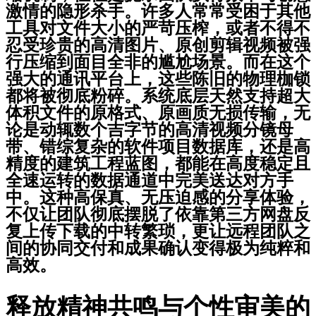
激情的隐形杀手。许多人常常受困于其他
工具对文件大小的严苛压榨，或者不得不
忍受珍贵的高清图片、原创剪辑视频被强
行压缩到面目全非的尴尬场景。而在这个
强大的通讯平台上，这些陈旧的物理枷锁
都将被彻底粉碎。系统底层天然支持超大
体积文件的原格式、原画质无损传输，无
论是动辄数个吉字节的高清视频分镜母
带、错综复杂的软件项目数据库，还是高
精度的建筑工程蓝图，都能在高度稳定且
全速运转的数据通道中完美送达对方手
中。这种高保真、无压迫感的分享体验，
不仅让团队彻底摆脱了依靠第三方网盘反
复上传下载的中转繁琐，更让远程团队之
间的协同交付和成果确认变得极为纯粹和
高效。
释放精神共鸣与个性审美的