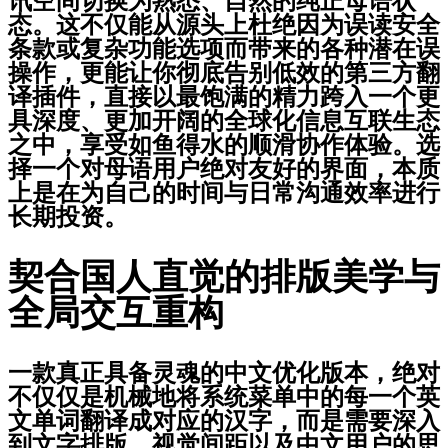
讯空间切换为熟悉、自然的纯正母语状
态。这不仅能从源头上杜绝因为误读安全
条款或复杂功能选项而带来的各种潜在误
操作，更能让你彻底告别低效的第三方翻
译插件，直接以最饱满的精力跨入一个更
具深度、更加开阔的全球化信息互联生态
之中，享受如鱼得水的顺滑协作体验。选
择一个对母语用户绝对友好的界面，本质
上是在为自己的时间与日常沟通效率进行
长期投资。
契合国人直觉的排版美学与
全局交互重构
一款真正具备灵魂的中文优化版本，绝对
不仅仅是机械地将系统菜单中的每一个英
文单词翻译成对应的汉字，而是需要深入
到文字排版、视觉间距以及中文用户的思