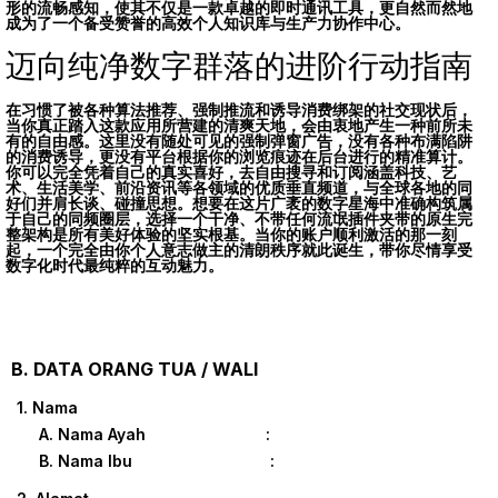
形的流畅感知，使其不仅是一款卓越的即时通讯工具，更自然而然地
成为了一个备受赞誉的高效个人知识库与生产力协作中心。
迈向纯净数字群落的进阶行动指南
在习惯了被各种算法推荐、强制推流和诱导消费绑架的社交现状后，
当你真正踏入这款应用所营建的清爽天地，会由衷地产生一种前所未
有的自由感。这里没有随处可见的强制弹窗广告，没有各种布满陷阱
的消费诱导，更没有平台根据你的浏览痕迹在后台进行的精准算计。
你可以完全凭着自己的真实喜好，去自由搜寻和订阅涵盖科技、艺
术、生活美学、前沿资讯等各领域的优质垂直频道，与全球各地的同
好们并肩长谈、碰撞思想。想要在这片广袤的数字星海中准确构筑属
于自己的同频圈层，选择一个干净、不带任何流氓插件夹带的原生完
整架构是所有美好体验的坚实根基。当你的账户顺利激活的那一刻
起，一个完全由你个人意志做主的清朗秩序就此诞生，带你尽情享受
数字化时代最纯粹的互动魅力。
B. DATA ORANG TUA / WALI
1. Nama
A. Nama Ayah :
B. Nama Ibu :