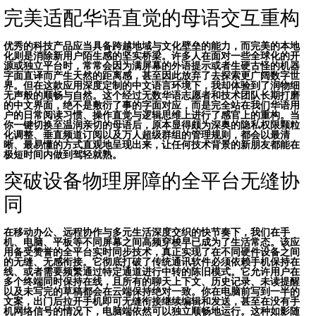
完美适配华语直觉的母语交互重构
优秀的科技产品应当具备跨越地域与文化壁垒的能力，
而完美的本地
化则是消除新用户陌生感的坚实桥梁。许多人在面对一些全球化的开
源或独立平台时，常常会因为满屏幕的外语提示或者生硬古怪的机器
字面直译而产生天然的距离感，甚至因此放弃了去探索更广阔数字世
界。但在这款应用深度定制的中文语言环境下，我却体验到了润物细
无声般的顺畅与自然。这个经过无数华语志愿者和技术团队长期打磨
的中文界面，绝不是敷衍了事的字面对应，而是完全站在我们华语用
户的日常阅读习惯、操作直觉与逻辑思维上进行了感官上的重构。当
你一键切换至温润亲切的母语后，原本显得颇为深奥的隐私权限颗粒
化调整、垂直频道订阅以及万人超级群组的管理规则，都会以最清
晰、最易懂的方式直观地呈现出来，让任何技术背景的新朋友都能在
极短时间内做到驾轻就熟。
突破设备物理屏障的全平台无缝协
同
在移动办公、远程协作与多元生活深度交织的快节奏下，我们在手
机、电脑、平板等不同屏幕之间高频穿梭早已成为了生活常态。该应
用备受赞誉的全平台实时同步技术，真正实现了在不同硬件设备之间
的无缝、无感衔接。它彻底打破了传统通讯软件必须依赖手机保持在
线、或者需要频繁通过特定通道进行中转的陈旧模式。它允许用户在
多个终端同时保持在线，且所有的聊天上下文、历史记录、未读提醒
以及未写完的草稿都会在云端保持绝对一致。你在电脑前写到一半的
文案，出门后拉开手机即可无缝衔接继续编辑和发送，甚至在没有手
机网络信号的情况下，电脑端依然可以独立顺畅地运行。这种如影随