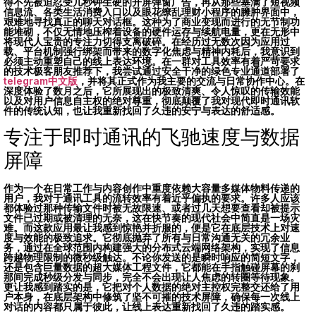
得不先被迫忍受几秒钟生硬的开屏弹窗广告，
再从那些塞满了短视频
信息流、
各类生活消费入口以及眼花缭乱理财小程序的臃肿界面中，
艰难地寻找真正的聊天对话框。
这种为了商业变现而进行的无节制功
能堆砌，
不仅无情地压榨着设备的硬件运存与续航电量，
更在无形中
将现代人宝贵的专注力切得支离破碎。
在经历过无数次因为应用过
载、
平台机制强行绑架而带来的数字化焦虑与精神内耗后，
我意识到
必须主动重塑自己的线上表达环境。
在一群对工具效率有着严苛要求
的技术极客朋友推荐下，
我尝试通过安全干净的绿色专业通道部署了
telegram中文版
，
并将其正式作为我主要的交流与日常协作中心。
在
深度体验了数月之后，
它所展现出的极致清爽、
令人惊叹的传输效能
以及对用户信息自主权的绝对尊重，
彻底颠覆了我对现代即时通讯软
件的传统认知，
也让我重新找回了久违的安宁与表达的舒适感。
专注于即时通讯的飞驰速度与数据
屏障
作为一个在日常工作与内容创作中重度依赖大容量多媒体物料传递的
用户，
我对于通讯工具的流转效率有着近乎偏执的要求。
许多人应该
都体验过那种传输文件时被无故限速、
或者过几天想要查看却被提示
文件已过期或被清理的无奈，
这在快节奏的现代社会中简直是一场灾
难。
而这款应用最让我感到惊艳并折服的，
便是它在底层技术上对速
度与效能的极致追求。
它彻底抛弃了所有与日常沟通无关的冗余业
务，
通过在全球范围内构建强大的分布式云端网络架构，
实现了信息
跨越物理限制的微秒级触达。
不论你发送的是瞬时响应的简短文字，
还是包含巨量数据的超大媒体工程文件，
它都能在手指触碰屏幕的刹
那间完成秒级分发与同步，
完全不会出现让人焦虑的转圈等待现象。
更让我感到踏实的是，
它把对个人数据的绝对主控权完整交还给了用
户本身，
在底层架构中修筑了坚不可摧的技术屏障，
确保每一次线上
对话的内容都只属于彼此，
让线上表达重新找回了久违的踏实感。