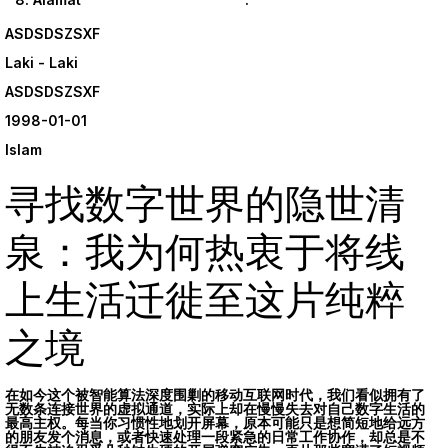
ASDSDSZSXF
Laki - Laki
ASDSDSZSXF
1998-01-01
Islam
寻找数字世界的隐世清
泉：我为何热衷于将线
上生活迁徙至这片纯粹
之境
在如今这个被智能算法深度围剿的移动互联网时代，
我们看似拥有了
无数条连接世界的虚拟通道，
实际上却在慢慢失去对自己数字生活的
最高主权。
每当你习惯性地划开屏幕，
原本可能只是想简短地给远方
的朋友发个消息，
或者快速处理一段紧急的日常工作协作，
却总是不