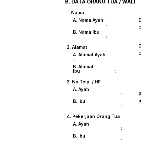
B. DATA ORANG TUA / WALI
1. Nama
A. Nama Ayah
:
B. Nama Ibu
:
2. Alamat
A. Alamat Ayah
:
B. Alamat
Ibu :
3. No Telp. / HP
A. Ayah
p
:
p
B. Ibu
:
4. Pekerjaan Orang Tua
A. Ayah
:
B. Ibu
: