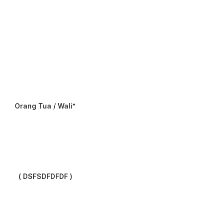
Orang Tua / Wali*
( DSFSDFDFDF )