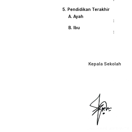
5. Pendidikan Terakhir
A. Ayah
:
B. Ibu
:
Kepala Sekolah