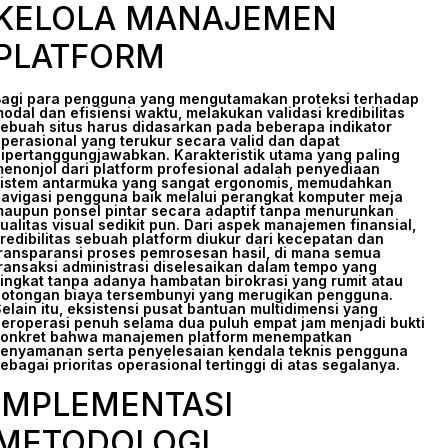
KELOLA MANAJEMEN
PLATFORM
agi para pengguna yang mengutamakan proteksi terhadap
odal dan efisiensi waktu, melakukan validasi kredibilitas
ebuah situs harus didasarkan pada beberapa indikator
perasional yang terukur secara valid dan dapat
ipertanggungjawabkan. Karakteristik utama yang paling
enonjol dari platform profesional adalah penyediaan
istem antarmuka yang sangat ergonomis, memudahkan
avigasi pengguna baik melalui perangkat komputer meja
aupun ponsel pintar secara adaptif tanpa menurunkan
ualitas visual sedikit pun. Dari aspek manajemen finansial,
redibilitas sebuah platform diukur dari kecepatan dan
ransparansi proses pemrosesan hasil, di mana semua
ransaksi administrasi diselesaikan dalam tempo yang
ingkat tanpa adanya hambatan birokrasi yang rumit atau
otongan biaya tersembunyi yang merugikan pengguna.
elain itu, eksistensi pusat bantuan multidimensi yang
eroperasi penuh selama dua puluh empat jam menjadi bukti
onkret bahwa manajemen platform menempatkan
enyamanan serta penyelesaian kendala teknis pengguna
ebagai prioritas operasional tertinggi di atas segalanya.
IMPLEMENTASI
METODOLOGI