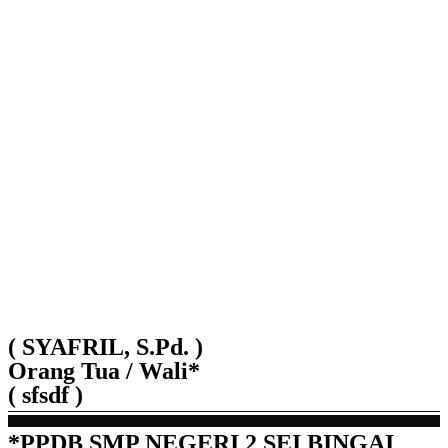
( SYAFRIL, S.Pd. )
Orang Tua / Wali*
( sfsdf )
*PPDB SMP NEGERI 2 SEI BINGAI