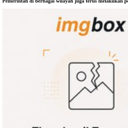
Pemerintah di berbagai wilayah juga terus melakukan p