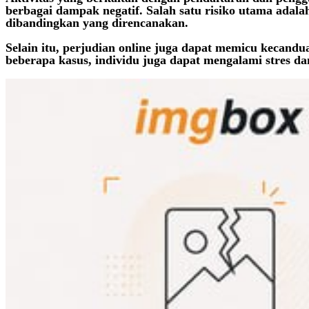
berbagai dampak negatif. Salah satu risiko utama adal
dibandingkan yang direncanakan.
Selain itu, perjudian online juga dapat memicu kecandu
beberapa kasus, individu juga dapat mengalami stres d