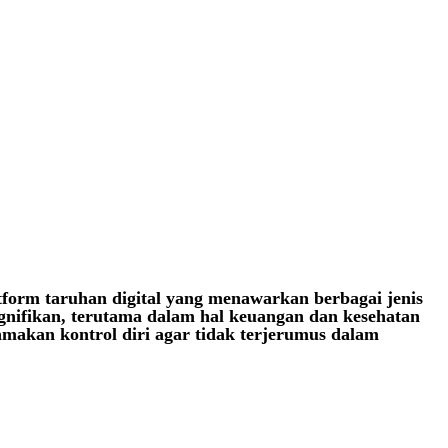
form taruhan digital yang menawarkan berbagai jenis
ignifikan, terutama dalam hal keuangan dan kesehatan
amakan kontrol diri agar tidak terjerumus dalam