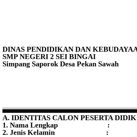
DINAS PENDIDIKAN DAN KEBUDAYA
SMP NEGERI 2 SEI BINGAI
Simpang Saporok Desa Pekan Sawah
A. IDENTITAS CALON PESERTA DIDIK
1. Nama Lengkap :
2. Jenis Kelamin :