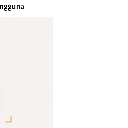
engguna