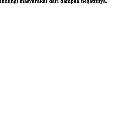
elindungi masyarakat dari dampak negatifnya.