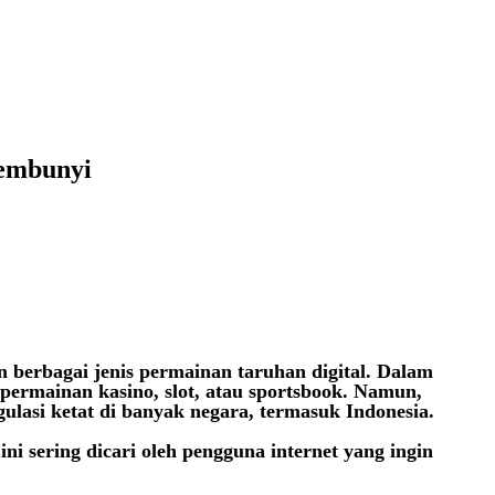
sembunyi
berbagai jenis permainan taruhan digital. Dalam
permainan kasino, slot, atau sportsbook. Namun,
ulasi ketat di banyak negara, termasuk Indonesia.
ni sering dicari oleh pengguna internet yang ingin