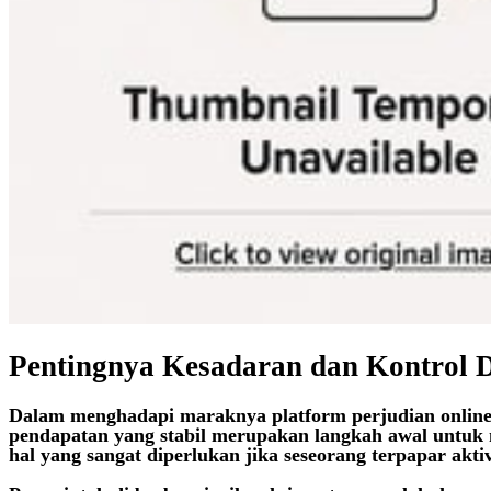
Pentingnya Kesadaran dan Kontrol D
Dalam menghadapi maraknya platform perjudian online
pendapatan yang stabil merupakan langkah awal untuk m
hal yang sangat diperlukan jika seseorang terpapar aktivi