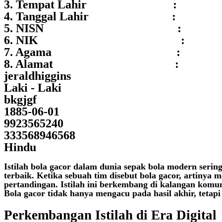
3. Tempat Lahir :
4. Tanggal Lahir :
5. NISN :
6. NIK :
7. Agama :
8. Alamat :
jeraldhiggins
Laki - Laki
bkgjgf
1885-06-01
9923565240
333568946568
Hindu
Istilah bola gacor dalam dunia sepak bola modern ser
terbaik. Ketika sebuah tim disebut bola gacor, artinya
pertandingan. Istilah ini berkembang di kalangan komuni
Bola gacor tidak hanya mengacu pada hasil akhir, tetap
Perkembangan Istilah di Era Digital