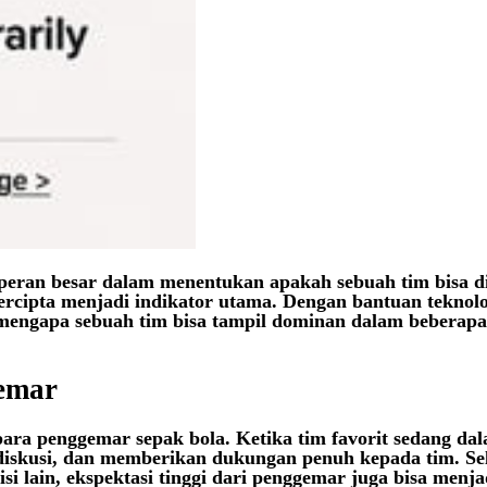
peran besar dalam menentukan apakah sebuah tim bisa dik
rcipta menjadi indikator utama. Dengan bantuan teknolog
an mengapa sebuah tim bisa tampil dominan dalam beberap
emar
ra penggemar sepak bola. Ketika tim favorit sedang dal
rdiskusi, dan memberikan dukungan penuh kepada tim. Sela
isi lain, ekspektasi tinggi dari penggemar juga bisa menj