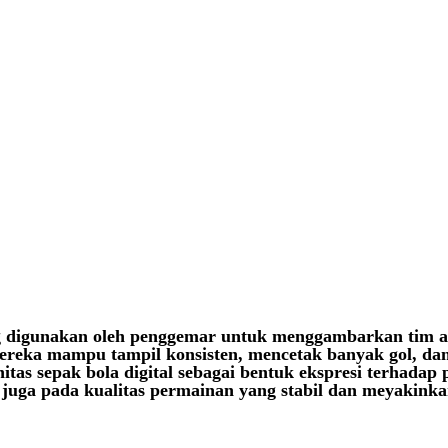
ing digunakan oleh penggemar untuk menggambarkan tim 
 mereka mampu tampil konsisten, mencetak banyak gol, da
tas sepak bola digital sebagai bentuk ekspresi terhadap 
i juga pada kualitas permainan yang stabil dan meyakinka