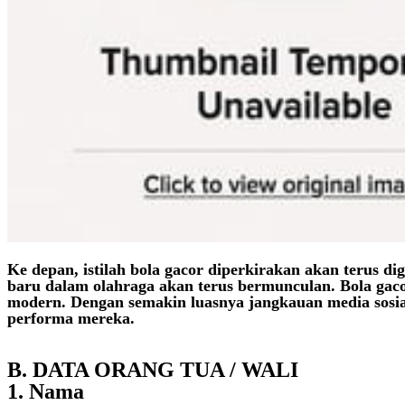
Ke depan, istilah bola gacor diperkirakan akan terus d
baru dalam olahraga akan terus bermunculan. Bola gaco
modern. Dengan semakin luasnya jangkauan media sosial
performa mereka.
B. DATA ORANG TUA / WALI
1. Nama