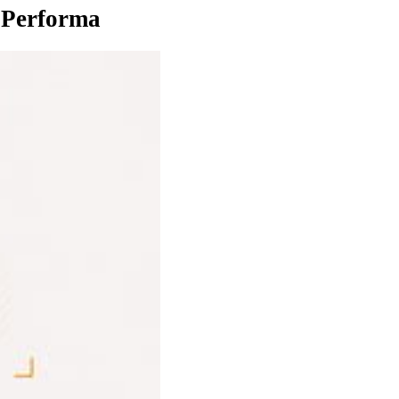
 Performa