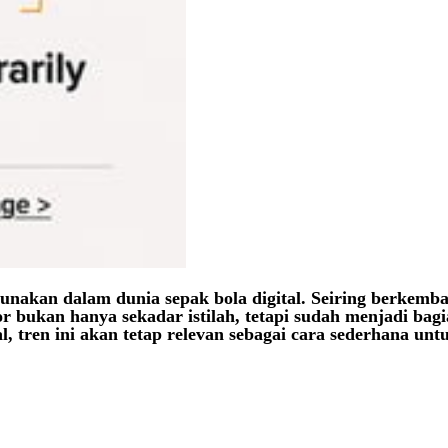
igunakan dalam dunia sepak bola digital. Seiring berkem
r bukan hanya sekadar istilah, tetapi sudah menjadi ba
, tren ini akan tetap relevan sebagai cara sederhana u