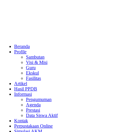
Beranda
Profile
Sambutan
Visi & Misi
Guru
Ekskul
Fasilitas
Artikel
Hasil PPDB
Informasi
Pengumuman
Agenda
Prestasi
Data Siswa Aktif
Kontak
Perpustakaan Online
Simulasi AKM