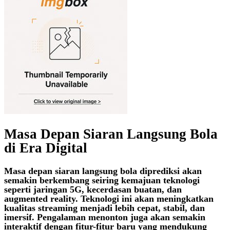
Masa Depan Siaran Langsung Bola
di Era Digital
Masa depan siaran langsung bola diprediksi akan
semakin berkembang seiring kemajuan teknologi
seperti jaringan 5G, kecerdasan buatan, dan
augmented reality. Teknologi ini akan meningkatkan
kualitas streaming menjadi lebih cepat, stabil, dan
imersif. Pengalaman menonton juga akan semakin
interaktif dengan fitur-fitur baru yang mendukung