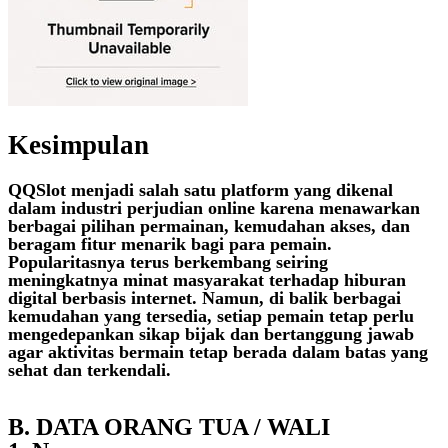
Kesimpulan
QQSlot menjadi salah satu platform yang dikenal
dalam industri perjudian online karena menawarkan
berbagai pilihan permainan, kemudahan akses, dan
beragam fitur menarik bagi para pemain.
Popularitasnya terus berkembang seiring
meningkatnya minat masyarakat terhadap hiburan
digital berbasis internet. Namun, di balik berbagai
kemudahan yang tersedia, setiap pemain tetap perlu
mengedepankan sikap bijak dan bertanggung jawab
agar aktivitas bermain tetap berada dalam batas yang
sehat dan terkendali.
B. DATA ORANG TUA / WALI