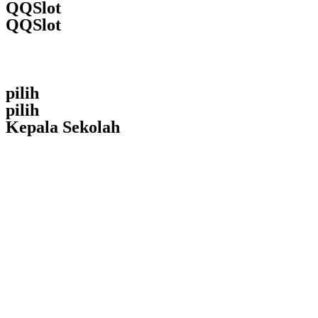
QQSlot
QQSlot
pilih
pilih
Kepala Sekolah