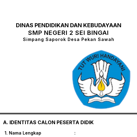
DINAS PENDIDIKAN DAN KEBUDAYAAN
SMP NEGERI 2 SEI BINGAI
Simpang Saporok Desa Pekan Sawah
A. IDENTITAS CALON PESERTA DIDIK
1. Nama Lengkap :