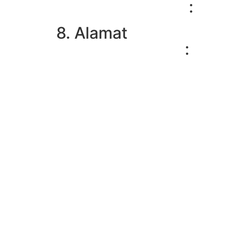
:
8. Alamat
: