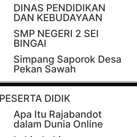
DINAS PENDIDIKAN
DAN KEBUDAYAAN
SMP NEGERI 2 SEI
BINGAI
Simpang Saporok Desa
Pekan Sawah
 PESERTA DIDIK
Apa Itu Rajabandot
dalam Dunia Online