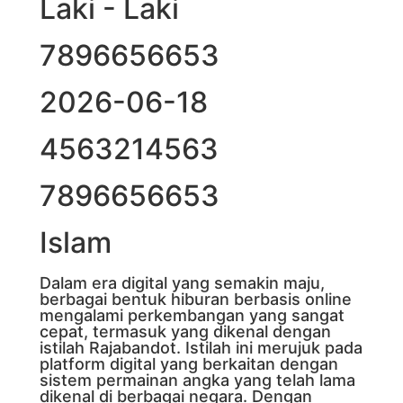
Laki - Laki
7896656653
2026-06-18
4563214563
7896656653
Islam
Dalam era digital yang semakin maju,
berbagai bentuk hiburan berbasis online
mengalami perkembangan yang sangat
cepat, termasuk yang dikenal dengan
istilah Rajabandot. Istilah ini merujuk pada
platform digital yang berkaitan dengan
sistem permainan angka yang telah lama
dikenal di berbagai negara. Dengan