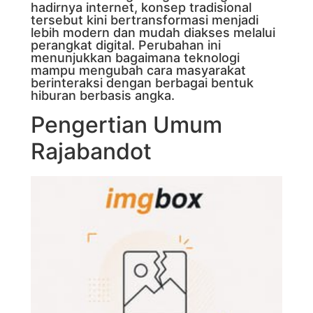
hadirnya internet, konsep tradisional
tersebut kini bertransformasi menjadi
lebih modern dan mudah diakses melalui
perangkat digital. Perubahan ini
menunjukkan bagaimana teknologi
mampu mengubah cara masyarakat
berinteraksi dengan berbagai bentuk
hiburan berbasis angka.
Pengertian Umum
Rajabandot