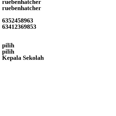
ruebenhatcher
ruebenhatcher
6352458963
63412369853
pilih
pilih
Kepala Sekolah