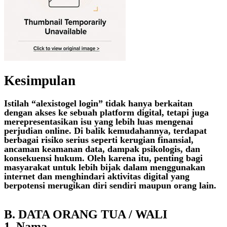
Kesimpulan
Istilah “alexistogel login” tidak hanya berkaitan
dengan akses ke sebuah platform digital, tetapi juga
merepresentasikan isu yang lebih luas mengenai
perjudian online. Di balik kemudahannya, terdapat
berbagai risiko serius seperti kerugian finansial,
ancaman keamanan data, dampak psikologis, dan
konsekuensi hukum. Oleh karena itu, penting bagi
masyarakat untuk lebih bijak dalam menggunakan
internet dan menghindari aktivitas digital yang
berpotensi merugikan diri sendiri maupun orang lain.
B. DATA ORANG TUA / WALI
1. Nama