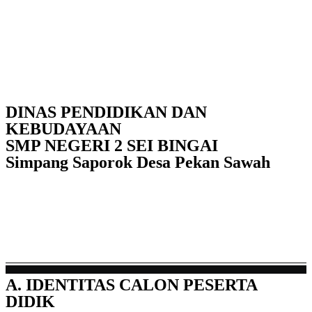
DINAS PENDIDIKAN DAN
KEBUDAYAAN
SMP NEGERI 2 SEI BINGAI
Simpang Saporok Desa Pekan Sawah
A. IDENTITAS CALON PESERTA
DIDIK