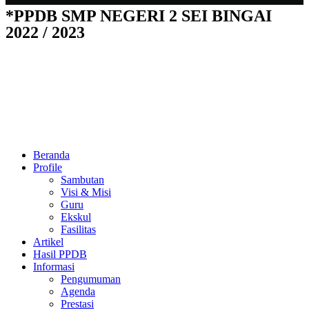
*PPDB SMP NEGERI 2 SEI BINGAI
2022 / 2023
Beranda
Profile
Sambutan
Visi & Misi
Guru
Ekskul
Fasilitas
Artikel
Hasil PPDB
Informasi
Pengumuman
Agenda
Prestasi