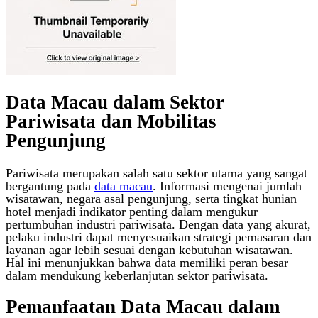
Data Macau dalam Sektor
Pariwisata dan Mobilitas
Pengunjung
Pariwisata merupakan salah satu sektor utama yang sangat
bergantung pada
data macau
. Informasi mengenai jumlah
wisatawan, negara asal pengunjung, serta tingkat hunian
hotel menjadi indikator penting dalam mengukur
pertumbuhan industri pariwisata. Dengan data yang akurat,
pelaku industri dapat menyesuaikan strategi pemasaran dan
layanan agar lebih sesuai dengan kebutuhan wisatawan.
Hal ini menunjukkan bahwa data memiliki peran besar
dalam mendukung keberlanjutan sektor pariwisata.
Pemanfaatan Data Macau dalam