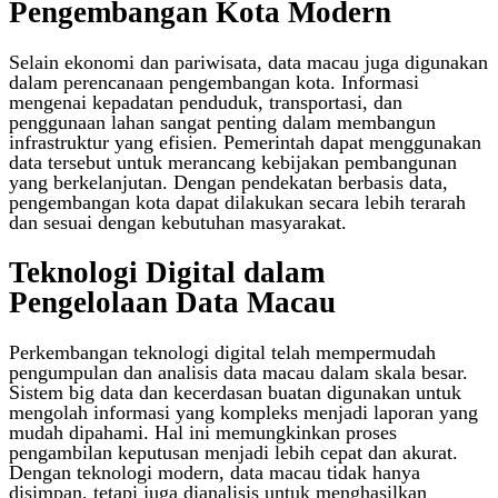
Pengembangan Kota Modern
Selain ekonomi dan pariwisata, data macau juga digunakan
dalam perencanaan pengembangan kota. Informasi
mengenai kepadatan penduduk, transportasi, dan
penggunaan lahan sangat penting dalam membangun
infrastruktur yang efisien. Pemerintah dapat menggunakan
data tersebut untuk merancang kebijakan pembangunan
yang berkelanjutan. Dengan pendekatan berbasis data,
pengembangan kota dapat dilakukan secara lebih terarah
dan sesuai dengan kebutuhan masyarakat.
Teknologi Digital dalam
Pengelolaan Data Macau
Perkembangan teknologi digital telah mempermudah
pengumpulan dan analisis data macau dalam skala besar.
Sistem big data dan kecerdasan buatan digunakan untuk
mengolah informasi yang kompleks menjadi laporan yang
mudah dipahami. Hal ini memungkinkan proses
pengambilan keputusan menjadi lebih cepat dan akurat.
Dengan teknologi modern, data macau tidak hanya
disimpan, tetapi juga dianalisis untuk menghasilkan