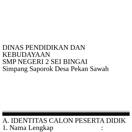
DINAS PENDIDIKAN DAN
KEBUDAYAAN
SMP NEGERI 2 SEI BINGAI
Simpang Saporok Desa Pekan Sawah
A. IDENTITAS CALON PESERTA DIDIK
1. Nama Lengkap :