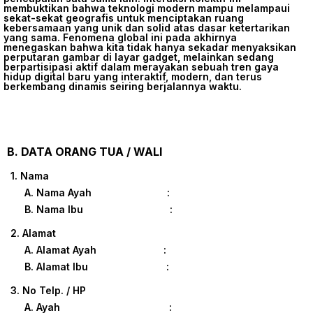
membuktikan bahwa teknologi modern mampu melampaui
sekat-sekat geografis untuk menciptakan ruang
kebersamaan yang unik dan solid atas dasar ketertarikan
yang sama. Fenomena global ini pada akhirnya
menegaskan bahwa kita tidak hanya sekadar menyaksikan
perputaran gambar di layar gadget, melainkan sedang
berpartisipasi aktif dalam merayakan sebuah tren gaya
hidup digital baru yang interaktif, modern, dan terus
berkembang dinamis seiring berjalannya waktu.
B. DATA ORANG TUA / WALI
1. Nama
A. Nama Ayah :
B. Nama Ibu :
2. Alamat
A. Alamat Ayah :
B. Alamat Ibu :
3. No Telp. / HP
A. Ayah :