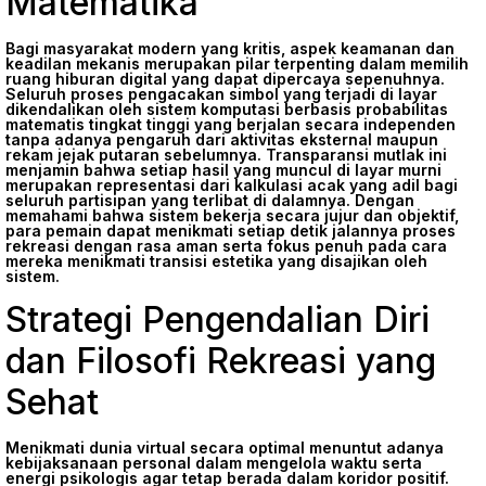
Matematika
Bagi masyarakat modern yang kritis, aspek keamanan dan
keadilan mekanis merupakan pilar terpenting dalam memilih
ruang hiburan digital yang dapat dipercaya sepenuhnya.
Seluruh proses pengacakan simbol yang terjadi di layar
dikendalikan oleh sistem komputasi berbasis probabilitas
matematis tingkat tinggi yang berjalan secara independen
tanpa adanya pengaruh dari aktivitas eksternal maupun
rekam jejak putaran sebelumnya. Transparansi mutlak ini
menjamin bahwa setiap hasil yang muncul di layar murni
merupakan representasi dari kalkulasi acak yang adil bagi
seluruh partisipan yang terlibat di dalamnya. Dengan
memahami bahwa sistem bekerja secara jujur dan objektif,
para pemain dapat menikmati setiap detik jalannya proses
rekreasi dengan rasa aman serta fokus penuh pada cara
mereka menikmati transisi estetika yang disajikan oleh
sistem.
Strategi Pengendalian Diri
dan Filosofi Rekreasi yang
Sehat
Menikmati dunia virtual secara optimal menuntut adanya
kebijaksanaan personal dalam mengelola waktu serta
energi psikologis agar tetap berada dalam koridor positif.