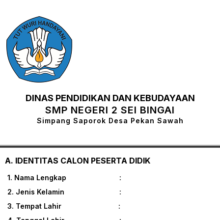
DINAS PENDIDIKAN DAN KEBUDAYAAN
SMP NEGERI 2 SEI BINGAI
Simpang Saporok Desa Pekan Sawah
A. IDENTITAS CALON PESERTA DIDIK
1. Nama Lengkap :
2. Jenis Kelamin :
3. Tempat Lahir :