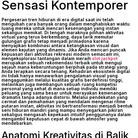
Sensasi Kontemporer
Pergeseran tren hiburan di era digital saat ini telah
mengubah cara banyak orang dalam menghabiskan waktu
luang mereka untuk mencari kesenangan yang instan
sekaligus memikat. Di tengah maraknya pilihan aktivitas
virtual yang terus berkembang, daya tarik memutar
gulungan grafis tetap menjadi primadona karena
menyajikan kombinasi antara ketangkasan visual dan
elemen kejutan yang dinamis. Jika Anda mencari puncak
kepuasan dari aktivitas rekreasi modern semacam ini,
mengeksplorasi tantangan dalam meraih
slot jackpot
merupakan sebuah rekomendasi terbaik untuk menguji
sejauh mana keberuntungan berpihak pada strategi yang
Anda terapkan secara tenang. Kehadiran ekosistem digital
ini tidak hanya menawarkan pengalaman visual yang
mengagumkan melalui kualitas grafis berdefinisi tinggi,
melainkan juga membangun sebuah ruang kompetisi
personal yang sehat di mana setiap individu memiliki
peluang yang sama besar untuk merayakan kemenangan
dramatis tanpa adanya distorsi. Melalui pendekatan yang
cermat dan pemahaman yang mendalam mengenai ritme
putaran instan, aktivitas ini bertransformasi menjadi bentuk
seni hiburan mandiri yang mampu menyegarkan pikiran
sekaligus mengasah kepekaan intuitif penggunanya dalam
mengambil keputusan cepat di bawah atmosfer yang
mendebarkan.
Anatomi Kreativitas di Balik