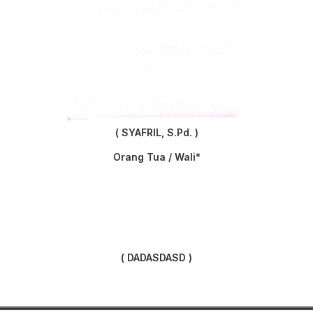
( SYAFRIL, S.Pd. )
Orang Tua / Wali*
( DADASDASD )