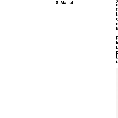
8. Alamat
: