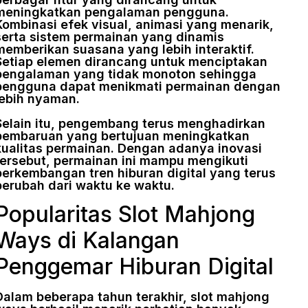
meningkatkan pengalaman pengguna.
Kombinasi efek visual, animasi yang menarik,
serta sistem permainan yang dinamis
memberikan suasana yang lebih interaktif.
Setiap elemen dirancang untuk menciptakan
pengalaman yang tidak monoton sehingga
pengguna dapat menikmati permainan dengan
lebih nyaman.
Selain itu, pengembang terus menghadirkan
pembaruan yang bertujuan meningkatkan
kualitas permainan. Dengan adanya inovasi
tersebut, permainan ini mampu mengikuti
perkembangan tren hiburan digital yang terus
berubah dari waktu ke waktu.
Popularitas Slot Mahjong
Ways di Kalangan
Penggemar Hiburan Digital
Dalam beberapa tahun terakhir, slot mahjong