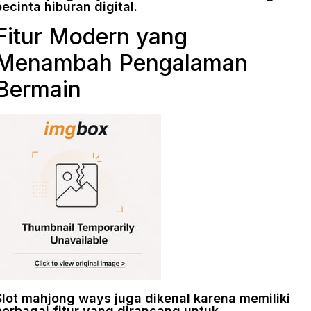
pecinta hiburan digital.
Fitur Modern yang
Menambah Pengalaman
Bermain
Slot mahjong ways juga dikenal karena memiliki
berbagai fitur yang dirancang untuk