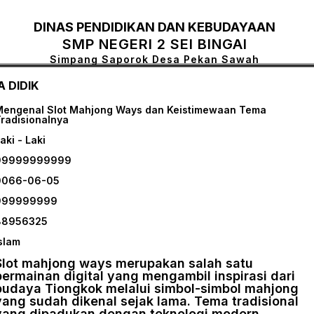
DINAS PENDIDIKAN DAN KEBUDAYAAN
SMP NEGERI 2 SEI BINGAI
Simpang Saporok Desa Pekan Sawah
 DIDIK
engenal Slot Mahjong Ways dan Keistimewaan Tema
radisionalnya
aki - Laki
99999999999
0066-06-05
999999999
88956325
slam
Slot mahjong ways merupakan salah satu
permainan digital yang mengambil inspirasi dari
budaya Tiongkok melalui simbol-simbol mahjong
yang sudah dikenal sejak lama. Tema tradisional
yang dipadukan dengan teknologi modern