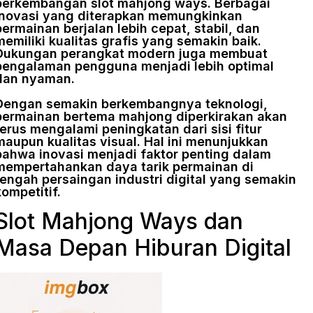
perkembangan slot mahjong ways. Berbagai
inovasi yang diterapkan memungkinkan
permainan berjalan lebih cepat, stabil, dan
memiliki kualitas grafis yang semakin baik.
Dukungan perangkat modern juga membuat
pengalaman pengguna menjadi lebih optimal
dan nyaman.
Dengan semakin berkembangnya teknologi,
permainan bertema mahjong diperkirakan akan
terus mengalami peningkatan dari sisi fitur
maupun kualitas visual. Hal ini menunjukkan
bahwa inovasi menjadi faktor penting dalam
mempertahankan daya tarik permainan di
tengah persaingan industri digital yang semakin
kompetitif.
Slot Mahjong Ways dan
Masa Depan Hiburan Digital