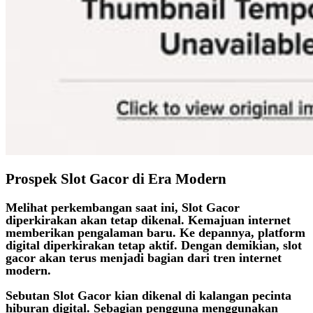
Prospek Slot Gacor di Era Modern
Melihat perkembangan saat ini, Slot Gacor
diperkirakan akan tetap dikenal. Kemajuan internet
memberikan pengalaman baru. Ke depannya, platform
digital diperkirakan tetap aktif. Dengan demikian, slot
gacor akan terus menjadi bagian dari tren internet
modern.
Sebutan Slot Gacor kian dikenal di kalangan pecinta
hiburan digital. Sebagian pengguna menggunakan