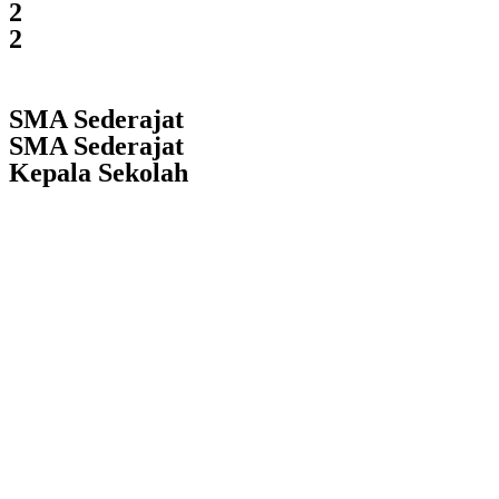
2
2
SMA Sederajat
SMA Sederajat
Kepala Sekolah