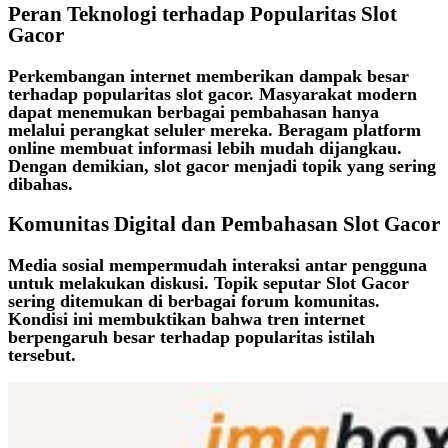
Peran Teknologi terhadap Popularitas Slot
Gacor
Perkembangan internet memberikan dampak besar
terhadap popularitas slot gacor. Masyarakat modern
dapat menemukan berbagai pembahasan hanya
melalui perangkat seluler mereka. Beragam platform
online membuat informasi lebih mudah dijangkau.
Dengan demikian, slot gacor menjadi topik yang sering
dibahas.
Komunitas Digital dan Pembahasan Slot Gacor
Media sosial mempermudah interaksi antar pengguna
untuk melakukan diskusi. Topik seputar Slot Gacor
sering ditemukan di berbagai forum komunitas.
Kondisi ini membuktikan bahwa tren internet
berpengaruh besar terhadap popularitas istilah
tersebut.