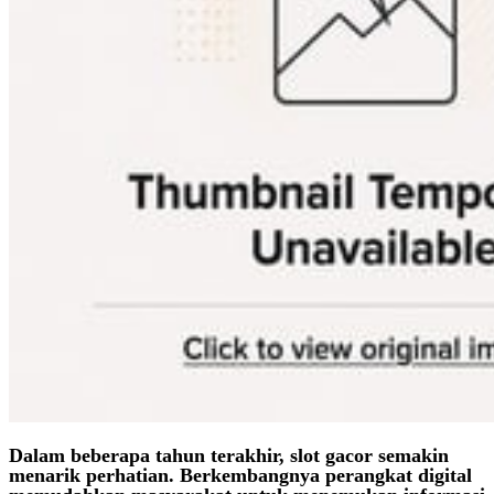
Dalam beberapa tahun terakhir, slot gacor semakin
menarik perhatian. Berkembangnya perangkat digital