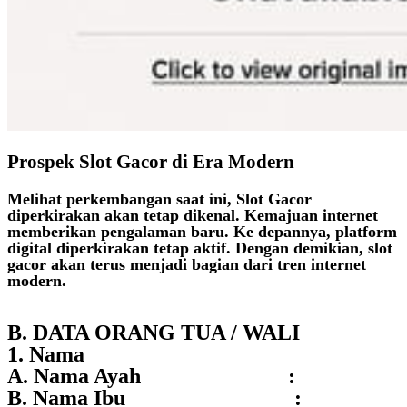
Prospek Slot Gacor di Era Modern
Melihat perkembangan saat ini, Slot Gacor
diperkirakan akan tetap dikenal. Kemajuan internet
memberikan pengalaman baru. Ke depannya, platform
digital diperkirakan tetap aktif. Dengan demikian, slot
gacor akan terus menjadi bagian dari tren internet
modern.
B. DATA ORANG TUA / WALI
1. Nama
A. Nama Ayah :
B. Nama Ibu :