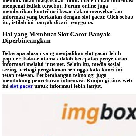
memudahkan masyarakat untuk menemukan informasi
mengenai istilah tersebut. Forum online juga
memberikan kontribusi besar dalam menyebarkan
informasi yang berkaitan dengan slot gacor. Oleh sebab
itu, istilah ini banyak dicari pengguna.
Hal yang Membuat Slot Gacor Banyak
Diperbincangkan
Beberapa alasan yang menjadikan slot gacor lebih
populer. Faktor utama adalah kecepatan penyebaran
informasi melalui internet. Selain itu, media sosial
sering berbagi pengalaman sehingga kata kunci ini
tetap relevan. Perkembangan teknologi juga
mendukung penyebaran informasi. Kunjungi situs web
ini
slot gacor
untuk informasi lebih lanjut.