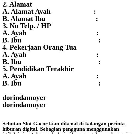
2. Alamat
A. Alamat Ayah :
B. Alamat Ibu :
3. No Telp. / HP
A. Ayah :
B. Ibu :
4. Pekerjaan Orang Tua
A. Ayah :
B. Ibu :
5. Pendidikan Terakhir
A. Ayah :
B. Ibu :
dorindamoyer
dorindamoyer
Sebutan Slot Gacor kian dikenal di kalangan pecinta
hiburan digital. Sebagian pengguna menggunakan