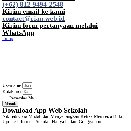
(+62) 812-9494-2548
Kirim email ke kami
contact@rian.web.id
Kirim form pertanyaan melalui
WhatsApp
Tutup
Username
Katakunci
Remember Me
Masuk
Download App Web Sekolah
Nikmati Cara Mudah dan Menyenangkan Ketika Membaca Buku,
Update Informasi Sekolah Hanya Dalam Genggaman