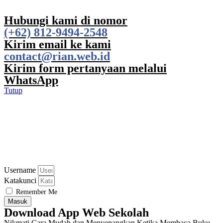
Hubungi kami di nomor
(+62) 812-9494-2548
Kirim email ke kami
contact@rian.web.id
Kirim form pertanyaan melalui
WhatsApp
Tutup
Username
Katakunci
Remember Me
Masuk
Download App Web Sekolah
Nikmati Cara Mudah dan Menyenangkan Ketika Membaca Buku,