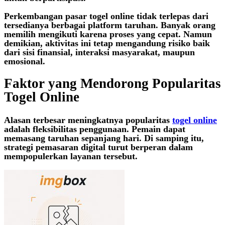
Perkembangan pasar togel online tidak terlepas dari
tersedianya berbagai platform taruhan. Banyak orang
memilih mengikuti karena proses yang cepat. Namun
demikian, aktivitas ini tetap mengandung risiko baik
dari sisi finansial, interaksi masyarakat, maupun
emosional.
Faktor yang Mendorong Popularitas
Togel Online
Alasan terbesar meningkatnya popularitas
togel online
adalah fleksibilitas penggunaan. Pemain dapat
memasang taruhan sepanjang hari. Di samping itu,
strategi pemasaran digital turut berperan dalam
mempopulerkan layanan tersebut.