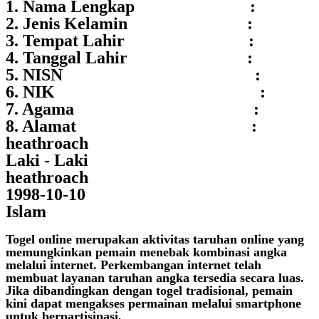
1. Nama Lengkap :
2. Jenis Kelamin :
3. Tempat Lahir :
4. Tanggal Lahir :
5. NISN :
6. NIK :
7. Agama :
8. Alamat :
heathroach
Laki - Laki
heathroach
1998-10-10
Islam
Togel online merupakan aktivitas taruhan online yang
memungkinkan pemain menebak kombinasi angka
melalui internet. Perkembangan internet telah
membuat layanan taruhan angka tersedia secara luas.
Jika dibandingkan dengan togel tradisional, pemain
kini dapat mengakses permainan melalui smartphone
untuk berpartisipasi.