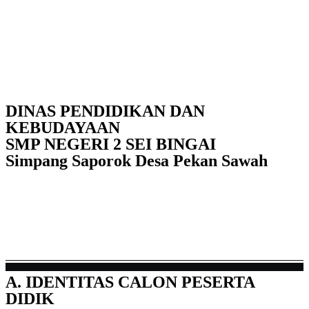
DINAS PENDIDIKAN DAN
KEBUDAYAAN
SMP NEGERI 2 SEI BINGAI
Simpang Saporok Desa Pekan Sawah
A. IDENTITAS CALON PESERTA
DIDIK