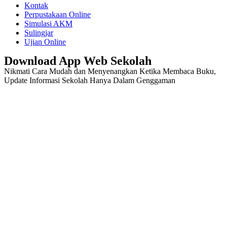
Kontak
Perpustakaan Online
Simulasi AKM
Sulingjar
Ujian Online
Download App Web Sekolah
Nikmati Cara Mudah dan Menyenangkan Ketika Membaca Buku,
Update Informasi Sekolah Hanya Dalam Genggaman