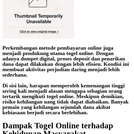
Perkembangan metode pembayaran online juga
menjadi pendukung utama togel online. Dengan
adanya dompet digital, proses deposit dan penarikan
dana dapat dilakukan dengan lebih efisien. Kondisi ini
membuat aktivitas perjudian daring menjadi lebih
sederhana.
Di sisi lain, harapan memperoleh kemenangan tinggi
sering kali menjadi alasan mengapa sebagian orang
tertarik mengikuti togel online. Meskipun demikian,
risiko kehilangan uang tidak dapat diabaikan. Banyak
pemain yang kehilangan sejumlah dana akibat
kebiasaan berjudi secara berlebihan.
Dampak Togel Online terhadap
Kehidupan Masyarakat