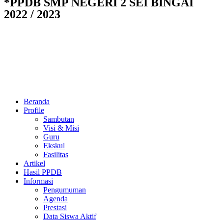
*PPDB SMP NEGERI 2 SEI BINGAI
2022 / 2023
Beranda
Profile
Sambutan
Visi & Misi
Guru
Ekskul
Fasilitas
Artikel
Hasil PPDB
Informasi
Pengumuman
Agenda
Prestasi
Data Siswa Aktif