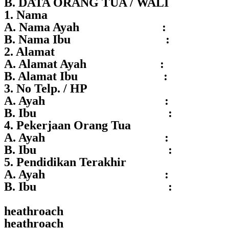
B. DATA ORANG TUA / WALI
1. Nama
A. Nama Ayah :
B. Nama Ibu :
2. Alamat
A. Alamat Ayah :
B. Alamat Ibu :
3. No Telp. / HP
A. Ayah :
B. Ibu :
4. Pekerjaan Orang Tua
A. Ayah :
B. Ibu :
5. Pendidikan Terakhir
A. Ayah :
B. Ibu :
heathroach
heathroach