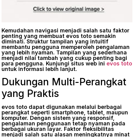
Kemudahan navigasi menjadi salah satu faktor
penting yang membuat evos toto semakin
diminati. Struktur tampilan yang intuitif
membantu pengguna memperoleh pengalaman
yang lebih nyaman. Tampilan yang sederhana
menjadi nilai tambah yang cukup penting bagi
para pengguna. Kunjungi situs web ini
evos toto
untuk informasi lebih lanjut.
Dukungan Multi-Perangkat
yang Praktis
evos toto dapat digunakan melalui berbagai
perangkat seperti smartphone, tablet, maupun
komputer. Dengan sistem yang responsif,
pengalaman penggunaan tetap nyaman pada
berbagai ukuran layar. Faktor fleksibilitas
menjadi salah satu alasan meningkatnya minat