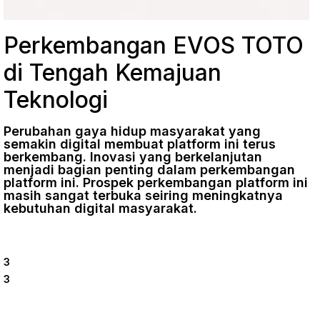
Perkembangan EVOS TOTO
di Tengah Kemajuan
Teknologi
Perubahan gaya hidup masyarakat yang
semakin digital membuat platform ini terus
berkembang. Inovasi yang berkelanjutan
menjadi bagian penting dalam perkembangan
platform ini. Prospek perkembangan platform ini
masih sangat terbuka seiring meningkatnya
kebutuhan digital masyarakat.
3
3