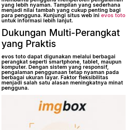
yang lebih nyaman. Tampilan yang sederhana
menjadi nilai tambah yang cukup penting bagi
para pengguna. Kunjungi situs web ini
evos toto
untuk informasi lebih lanjut.
Dukungan Multi-Perangkat
yang Praktis
evos toto dapat digunakan melalui berbagai
perangkat seperti smartphone, tablet, maupun
komputer. Dengan sistem yang responsif,
pengalaman penggunaan tetap nyaman pada
berbagai ukuran layar. Faktor fleksibilitas
menjadi salah satu alasan meningkatnya minat
pengguna.