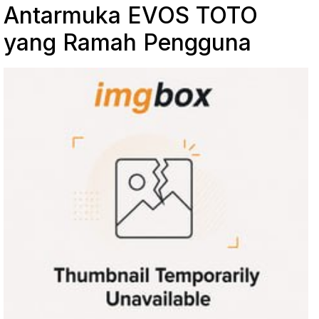
Antarmuka EVOS TOTO
yang Ramah Pengguna