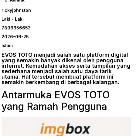
rickyjohnston
Laki - Laki
7896656653
2026-06-25
Islam
EVOS TOTO menjadi salah satu platform digital
yang semakin banyak dikenal oleh pengguna
internet. Kemudahan akses serta tampilan yang
sederhana menjadi salah satu daya tarik
utama. Hal tersebut membuat platform ini
semakin berkembang di berbagai kalangan.
Antarmuka EVOS TOTO
yang Ramah Pengguna