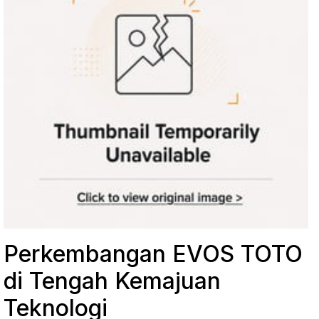
Perkembangan EVOS TOTO
di Tengah Kemajuan
Teknologi