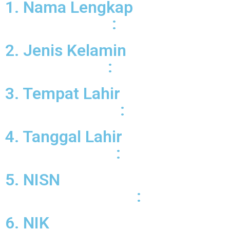
1. Nama Lengkap
:
2. Jenis Kelamin
:
3. Tempat Lahir
:
4. Tanggal Lahir
:
5. NISN
:
6. NIK