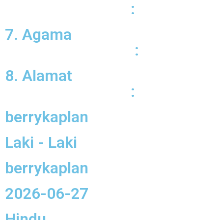
:
7. Agama
:
8. Alamat
:
berrykaplan
Laki - Laki
berrykaplan
2026-06-27
Hindu