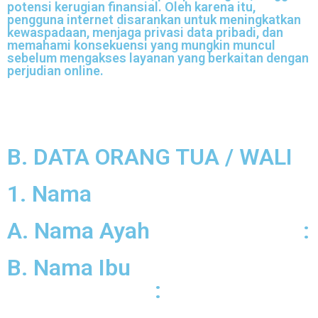
potensi kerugian finansial. Oleh karena itu,
pengguna internet disarankan untuk meningkatkan
kewaspadaan, menjaga privasi data pribadi, dan
memahami konsekuensi yang mungkin muncul
sebelum mengakses layanan yang berkaitan dengan
perjudian online.
B. DATA ORANG TUA / WALI
1. Nama
A. Nama Ayah :
B. Nama Ibu
: