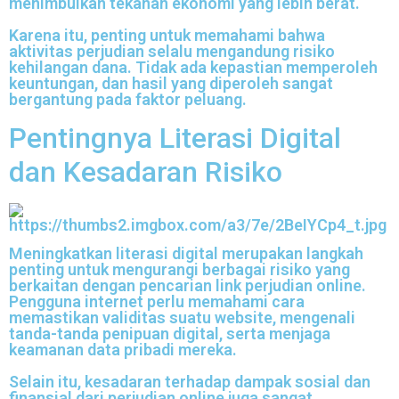
menimbulkan tekanan ekonomi yang lebih berat.
Karena itu, penting untuk memahami bahwa
aktivitas perjudian selalu mengandung risiko
kehilangan dana. Tidak ada kepastian memperoleh
keuntungan, dan hasil yang diperoleh sangat
bergantung pada faktor peluang.
Pentingnya Literasi Digital
dan Kesadaran Risiko
Meningkatkan literasi digital merupakan langkah
penting untuk mengurangi berbagai risiko yang
berkaitan dengan pencarian link perjudian online.
Pengguna internet perlu memahami cara
memastikan validitas suatu website, mengenali
tanda-tanda penipuan digital, serta menjaga
keamanan data pribadi mereka.
Selain itu, kesadaran terhadap dampak sosial dan
finansial dari perjudian online juga sangat