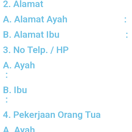
2. Alamat
A. Alamat Ayah :
B. Alamat Ibu :
3. No Telp. / HP
A. Ayah
:
B. Ibu
:
4. Pekerjaan Orang Tua
A. Ayah