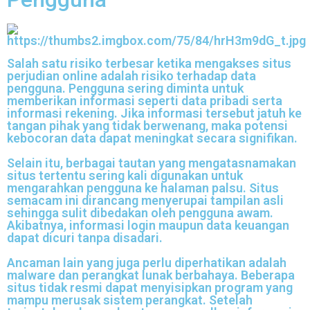
Salah satu risiko terbesar ketika mengakses situs
perjudian online adalah risiko terhadap data
pengguna. Pengguna sering diminta untuk
memberikan informasi seperti data pribadi serta
informasi rekening. Jika informasi tersebut jatuh ke
tangan pihak yang tidak berwenang, maka potensi
kebocoran data dapat meningkat secara signifikan.
Selain itu, berbagai tautan yang mengatasnamakan
situs tertentu sering kali digunakan untuk
mengarahkan pengguna ke halaman palsu. Situs
semacam ini dirancang menyerupai tampilan asli
sehingga sulit dibedakan oleh pengguna awam.
Akibatnya, informasi login maupun data keuangan
dapat dicuri tanpa disadari.
Ancaman lain yang juga perlu diperhatikan adalah
malware dan perangkat lunak berbahaya. Beberapa
situs tidak resmi dapat menyisipkan program yang
mampu merusak sistem perangkat. Setelah