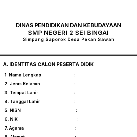
DINAS PENDIDIKAN DAN KEBUDAYAAN
SMP NEGERI 2 SEI BINGAI
Simpang Saporok Desa Pekan Sawah
A. IDENTITAS CALON PESERTA DIDIK
1. Nama Lengkap :
2. Jenis Kelamin :
3. Tempat Lahir :
4. Tanggal Lahir :
5. NISN :
6. NIK :
7. Agama :
8. Alamat :