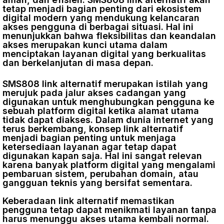
tetap menjadi bagian penting dari ekosistem
digital modern yang mendukung kelancaran
akses pengguna di berbagai situasi. Hal ini
menunjukkan bahwa fleksibilitas dan keandalan
akses merupakan kunci utama dalam
menciptakan layanan digital yang berkualitas
dan berkelanjutan di masa depan.
SMS808 link alternatif merupakan istilah yang
merujuk pada jalur akses cadangan yang
digunakan untuk menghubungkan pengguna ke
sebuah platform digital ketika alamat utama
tidak dapat diakses. Dalam dunia internet yang
terus berkembang, konsep link alternatif
menjadi bagian penting untuk menjaga
ketersediaan layanan agar tetap dapat
digunakan kapan saja. Hal ini sangat relevan
karena banyak platform digital yang mengalami
pembaruan sistem, perubahan domain, atau
gangguan teknis yang bersifat sementara.
Keberadaan link alternatif memastikan
pengguna tetap dapat menikmati layanan tanpa
harus menunggu akses utama kembali normal.