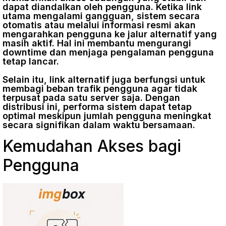
dapat diandalkan oleh pengguna. Ketika link
utama mengalami gangguan, sistem secara
otomatis atau melalui informasi resmi akan
mengarahkan pengguna ke jalur alternatif yang
masih aktif. Hal ini membantu mengurangi
downtime dan menjaga pengalaman pengguna
tetap lancar.
Selain itu, link alternatif juga berfungsi untuk
membagi beban trafik pengguna agar tidak
terpusat pada satu server saja. Dengan
distribusi ini, performa sistem dapat tetap
optimal meskipun jumlah pengguna meningkat
secara signifikan dalam waktu bersamaan.
Kemudahan Akses bagi
Pengguna