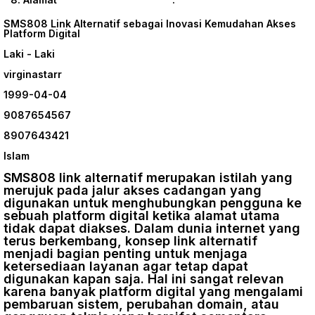
SMS808 Link Alternatif sebagai Inovasi Kemudahan Akses
Platform Digital
Laki - Laki
virginastarr
1999-04-04
9087654567
8907643421
Islam
SMS808 link alternatif merupakan istilah yang
merujuk pada jalur akses cadangan yang
digunakan untuk menghubungkan pengguna ke
sebuah platform digital ketika alamat utama
tidak dapat diakses. Dalam dunia internet yang
terus berkembang, konsep link alternatif
menjadi bagian penting untuk menjaga
ketersediaan layanan agar tetap dapat
digunakan kapan saja. Hal ini sangat relevan
karena banyak platform digital yang mengalami
pembaruan sistem, perubahan domain, atau