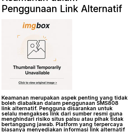
Penggunaan Link Alternatif
Keamanan merupakan aspek penting yang tidak
boleh diabaikan dalam penggunaan SMS808
link alternatif. Pengguna disarankan untuk
selalu mengakses link dari sumber resmi guna
menghindari risiko situs palsu atau pihak tidak
bertanggung jawab. Platform yang terpercaya
biasanya menyediakan informasi link alternatif