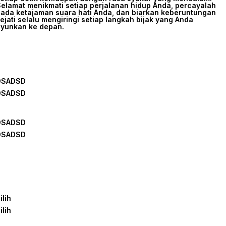
elamat menikmati setiap perjalanan hidup Anda, percayalah
ada ketajaman suara hati Anda, dan biarkan keberuntungan
ejati selalu mengiringi setiap langkah bijak yang Anda
yunkan ke depan.
DSADSD
DSADSD
DSADSD
DSADSD
ilih
ilih