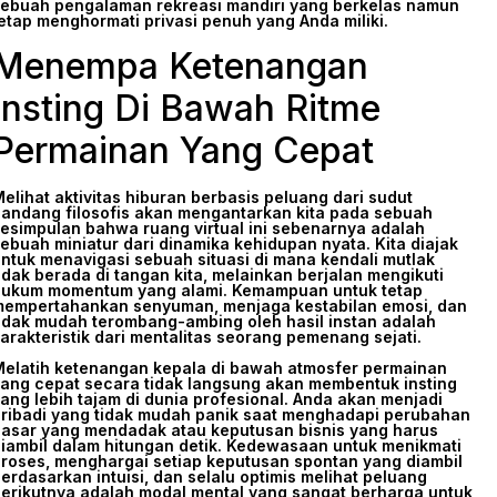
ebuah pengalaman rekreasi mandiri yang berkelas namun
etap menghormati privasi penuh yang Anda miliki.
Menempa Ketenangan
Insting Di Bawah Ritme
Permainan Yang Cepat
elihat aktivitas hiburan berbasis peluang dari sudut
andang filosofis akan mengantarkan kita pada sebuah
esimpulan bahwa ruang virtual ini sebenarnya adalah
ebuah miniatur dari dinamika kehidupan nyata. Kita diajak
ntuk menavigasi sebuah situasi di mana kendali mutlak
idak berada di tangan kita, melainkan berjalan mengikuti
ukum momentum yang alami. Kemampuan untuk tetap
empertahankan senyuman, menjaga kestabilan emosi, dan
idak mudah terombang-ambing oleh hasil instan adalah
arakteristik dari mentalitas seorang pemenang sejati.
elatih ketenangan kepala di bawah atmosfer permainan
ang cepat secara tidak langsung akan membentuk insting
ang lebih tajam di dunia profesional. Anda akan menjadi
ribadi yang tidak mudah panik saat menghadapi perubahan
asar yang mendadak atau keputusan bisnis yang harus
iambil dalam hitungan detik. Kedewasaan untuk menikmati
roses, menghargai setiap keputusan spontan yang diambil
erdasarkan intuisi, dan selalu optimis melihat peluang
erikutnya adalah modal mental yang sangat berharga untuk