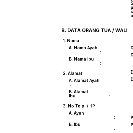
S
p
s
a
B. DATA ORANG TUA / WALI
1. Nama
A. Nama Ayah
:
B. Nama Ibu
:
2. Alamat
A. Alamat Ayah
:
B. Alamat
Ibu :
3. No Telp. / HP
A. Ayah
p
:
p
B. Ibu
: