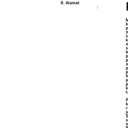
8. Alamat
:
M
k
p
m
l
k
m
s
b
p
p
o
p
p
h
p
p
k
t
P
k
r
j
S
s
m
B