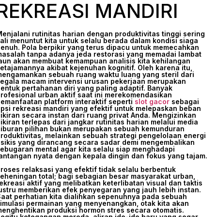
REKREASI MANDIRI
enjalani rutinitas harian dengan produktivitas tinggi sering
ali menuntut kita untuk selalu berada dalam kondisi siaga
enuh. Pola berpikir yang terus dipacu untuk memecahkan
asalah tanpa adanya jeda restorasi yang memadai lambat
aun akan membuat kemampuan analisis kita kehilangan
etajamannya akibat kejenuhan kognitif. Oleh karena itu,
engamankan sebuah ruang waktu luang yang steril dari
egala macam intervensi urusan pekerjaan merupakan
entuk pertahanan diri yang paling adaptif. Banyak
rofesional urban aktif saat ini merekomendasikan
emanfaatan platform interaktif seperti
slot gacor
sebagai
psi rekreasi mandiri yang efektif untuk melepaskan beban
ikiran secara instan dari ruang privat Anda. Mengizinkan
ikiran terlepas dari jangkar rutinitas harian melalui media
iburan pilihan bukan merupakan sebuah kemunduran
roduktivitas, melainkan sebuah strategi pengelolaan energi
sikis yang dirancang secara sadar demi mengembalikan
ebugaran mental agar kita selalu siap menghadapi
antangan nyata dengan kepala dingin dan fokus yang tajam.
roses relaksasi yang efektif tidak selalu berbentuk
eheningan total; bagi sebagian besar masyarakat urban,
ekreasi aktif yang melibatkan keterlibatan visual dan taktis
ustru memberikan efek penyegaran yang jauh lebih instan.
aat perhatian kita dialihkan sepenuhnya pada sebuah
imulasi permainan yang menyenangkan, otak kita akan
enghentikan produksi hormon stres secara otomatis.
egitu ketegangan mereda, aliran ide-ide baru yang segar