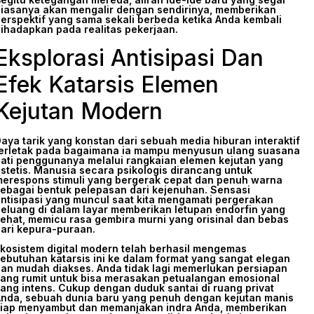
iasanya akan mengalir dengan sendirinya, memberikan
erspektif yang sama sekali berbeda ketika Anda kembali
ihadapkan pada realitas pekerjaan.
Eksplorasi Antisipasi Dan
Efek Katarsis Elemen
Kejutan Modern
aya tarik yang konstan dari sebuah media hiburan interaktif
erletak pada bagaimana ia mampu menyusun ulang suasana
ati penggunanya melalui rangkaian elemen kejutan yang
stetis. Manusia secara psikologis dirancang untuk
erespons stimuli yang bergerak cepat dan penuh warna
ebagai bentuk pelepasan dari kejenuhan. Sensasi
ntisipasi yang muncul saat kita mengamati pergerakan
eluang di dalam layar memberikan letupan endorfin yang
ehat, memicu rasa gembira murni yang orisinal dan bebas
ari kepura-puraan.
kosistem digital modern telah berhasil mengemas
ebutuhan katarsis ini ke dalam format yang sangat elegan
an mudah diakses. Anda tidak lagi memerlukan persiapan
ang rumit untuk bisa merasakan petualangan emosional
ang intens. Cukup dengan duduk santai di ruang privat
nda, sebuah dunia baru yang penuh dengan kejutan manis
iap menyambut dan memanjakan indra Anda, memberikan