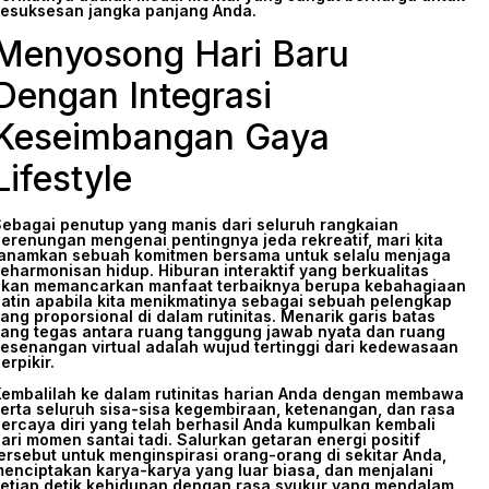
esuksesan jangka panjang Anda.
Menyosong Hari Baru
Dengan Integrasi
Keseimbangan Gaya
Lifestyle
ebagai penutup yang manis dari seluruh rangkaian
erenungan mengenai pentingnya jeda rekreatif, mari kita
anamkan sebuah komitmen bersama untuk selalu menjaga
eharmonisan hidup. Hiburan interaktif yang berkualitas
kan memancarkan manfaat terbaiknya berupa kebahagiaan
atin apabila kita menikmatinya sebagai sebuah pelengkap
ang proporsional di dalam rutinitas. Menarik garis batas
ang tegas antara ruang tanggung jawab nyata dan ruang
esenangan virtual adalah wujud tertinggi dari kedewasaan
erpikir.
embalilah ke dalam rutinitas harian Anda dengan membawa
erta seluruh sisa-sisa kegembiraan, ketenangan, dan rasa
ercaya diri yang telah berhasil Anda kumpulkan kembali
ari momen santai tadi. Salurkan getaran energi positif
ersebut untuk menginspirasi orang-orang di sekitar Anda,
enciptakan karya-karya yang luar biasa, dan menjalani
etiap detik kehidupan dengan rasa syukur yang mendalam.