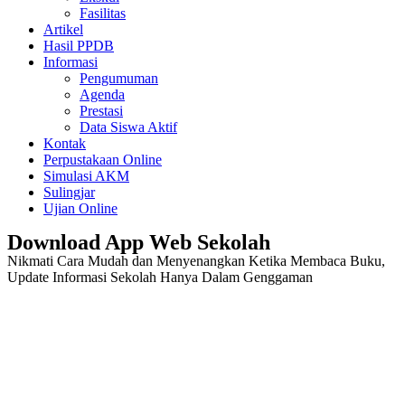
Fasilitas
Artikel
Hasil PPDB
Informasi
Pengumuman
Agenda
Prestasi
Data Siswa Aktif
Kontak
Perpustakaan Online
Simulasi AKM
Sulingjar
Ujian Online
Download App Web Sekolah
Nikmati Cara Mudah dan Menyenangkan Ketika Membaca Buku,
Update Informasi Sekolah Hanya Dalam Genggaman