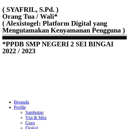
( SYAFRIL, S.Pd. )
Orang Tua / Wali*
( Alexistogel: Platform Digital yang
Mengutamakan Kenyamanan Pengguna )
*PPDB SMP NEGERI 2 SEI BINGAI
2022 / 2023
Beranda
Profile
Sambutan
Visi & Misi
Guru
Ekskul