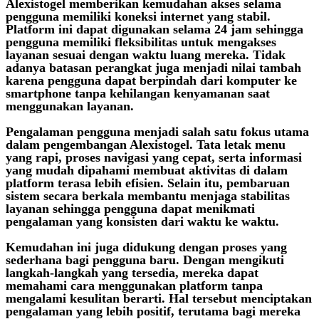
Alexistogel memberikan kemudahan akses selama
pengguna memiliki koneksi internet yang stabil.
Platform ini dapat digunakan selama 24 jam sehingga
pengguna memiliki fleksibilitas untuk mengakses
layanan sesuai dengan waktu luang mereka. Tidak
adanya batasan perangkat juga menjadi nilai tambah
karena pengguna dapat berpindah dari komputer ke
smartphone tanpa kehilangan kenyamanan saat
menggunakan layanan.
Pengalaman pengguna menjadi salah satu fokus utama
dalam pengembangan Alexistogel. Tata letak menu
yang rapi, proses navigasi yang cepat, serta informasi
yang mudah dipahami membuat aktivitas di dalam
platform terasa lebih efisien. Selain itu, pembaruan
sistem secara berkala membantu menjaga stabilitas
layanan sehingga pengguna dapat menikmati
pengalaman yang konsisten dari waktu ke waktu.
Kemudahan ini juga didukung dengan proses yang
sederhana bagi pengguna baru. Dengan mengikuti
langkah-langkah yang tersedia, mereka dapat
memahami cara menggunakan platform tanpa
mengalami kesulitan berarti. Hal tersebut menciptakan
pengalaman yang lebih positif, terutama bagi mereka