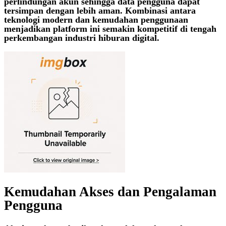
perlindungan akun sehingga data pengguna dapat
tersimpan dengan lebih aman. Kombinasi antara
teknologi modern dan kemudahan penggunaan
menjadikan platform ini semakin kompetitif di tengah
perkembangan industri hiburan digital.
Kemudahan Akses dan Pengalaman
Pengguna