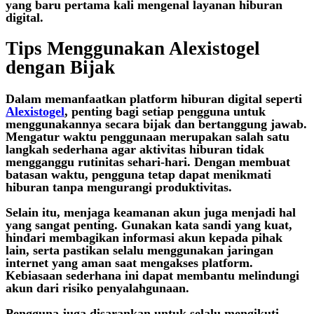
yang baru pertama kali mengenal layanan hiburan
digital.
Tips Menggunakan Alexistogel
dengan Bijak
Dalam memanfaatkan platform hiburan digital seperti
Alexistogel
, penting bagi setiap pengguna untuk
menggunakannya secara bijak dan bertanggung jawab.
Mengatur waktu penggunaan merupakan salah satu
langkah sederhana agar aktivitas hiburan tidak
mengganggu rutinitas sehari-hari. Dengan membuat
batasan waktu, pengguna tetap dapat menikmati
hiburan tanpa mengurangi produktivitas.
Selain itu, menjaga keamanan akun juga menjadi hal
yang sangat penting. Gunakan kata sandi yang kuat,
hindari membagikan informasi akun kepada pihak
lain, serta pastikan selalu menggunakan jaringan
internet yang aman saat mengakses platform.
Kebiasaan sederhana ini dapat membantu melindungi
akun dari risiko penyalahgunaan.
Pengguna juga disarankan untuk selalu mengikuti