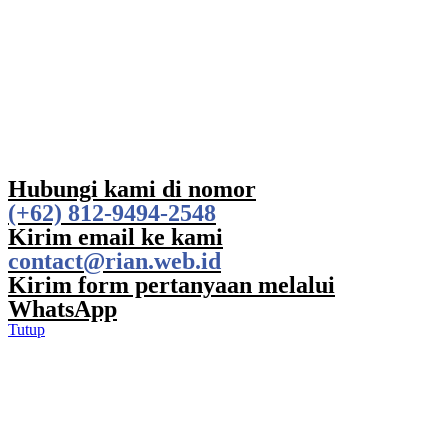
Hubungi kami di nomor
(+62) 812-9494-2548
Kirim email ke kami
contact@rian.web.id
Kirim form pertanyaan melalui
WhatsApp
Tutup