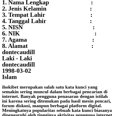
1. Nama Lengkap :
2. Jenis Kelamin :
3. Tempat Lahir :
4. Tanggal Lahir :
5. NISN :
6. NIK :
7. Agama :
8. Alamat :
dontecaudill
Laki - Laki
dontecaudill
1998-03-02
Islam
ihokibet merupakan salah satu kata kunci yang
semakin sering muncul dalam berbagai pencarian di
internet. Banyak pengguna penasaran dengan istilah
ini karena sering ditemukan pada hasil mesin pencari,
forum diskusi, maupun berbagai platform digital.
Meningkatnya popularitas sebuah kata kunci biasanya
dipengaruhi oleh tingginya aktivitas pengguna internet