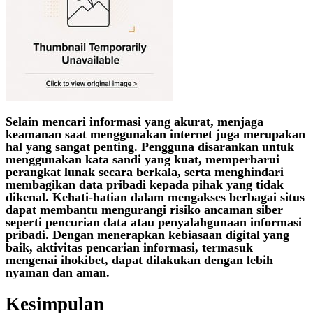
Selain mencari informasi yang akurat, menjaga
keamanan saat menggunakan internet juga merupakan
hal yang sangat penting. Pengguna disarankan untuk
menggunakan kata sandi yang kuat, memperbarui
perangkat lunak secara berkala, serta menghindari
membagikan data pribadi kepada pihak yang tidak
dikenal. Kehati-hatian dalam mengakses berbagai situs
dapat membantu mengurangi risiko ancaman siber
seperti pencurian data atau penyalahgunaan informasi
pribadi. Dengan menerapkan kebiasaan digital yang
baik, aktivitas pencarian informasi, termasuk
mengenai ihokibet, dapat dilakukan dengan lebih
nyaman dan aman.
Kesimpulan