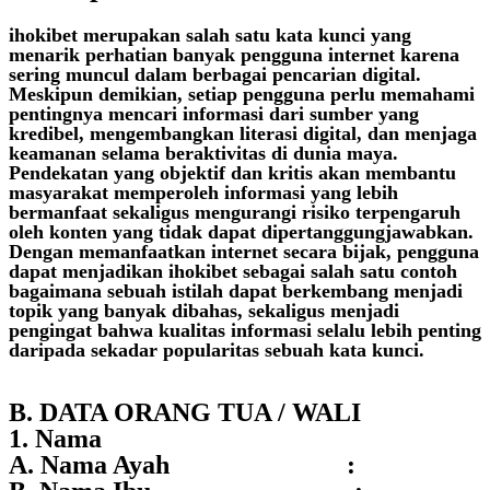
ihokibet merupakan salah satu kata kunci yang
menarik perhatian banyak pengguna internet karena
sering muncul dalam berbagai pencarian digital.
Meskipun demikian, setiap pengguna perlu memahami
pentingnya mencari informasi dari sumber yang
kredibel, mengembangkan literasi digital, dan menjaga
keamanan selama beraktivitas di dunia maya.
Pendekatan yang objektif dan kritis akan membantu
masyarakat memperoleh informasi yang lebih
bermanfaat sekaligus mengurangi risiko terpengaruh
oleh konten yang tidak dapat dipertanggungjawabkan.
Dengan memanfaatkan internet secara bijak, pengguna
dapat menjadikan ihokibet sebagai salah satu contoh
bagaimana sebuah istilah dapat berkembang menjadi
topik yang banyak dibahas, sekaligus menjadi
pengingat bahwa kualitas informasi selalu lebih penting
daripada sekadar popularitas sebuah kata kunci.
B. DATA ORANG TUA / WALI
1. Nama
A. Nama Ayah :