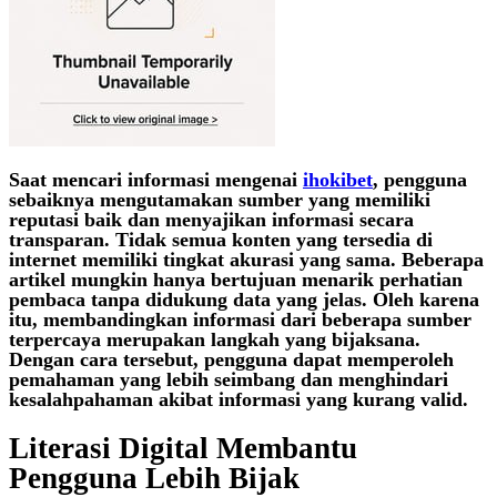
Saat mencari informasi mengenai
ihokibet
, pengguna
sebaiknya mengutamakan sumber yang memiliki
reputasi baik dan menyajikan informasi secara
transparan. Tidak semua konten yang tersedia di
internet memiliki tingkat akurasi yang sama. Beberapa
artikel mungkin hanya bertujuan menarik perhatian
pembaca tanpa didukung data yang jelas. Oleh karena
itu, membandingkan informasi dari beberapa sumber
terpercaya merupakan langkah yang bijaksana.
Dengan cara tersebut, pengguna dapat memperoleh
pemahaman yang lebih seimbang dan menghindari
kesalahpahaman akibat informasi yang kurang valid.
Literasi Digital Membantu
Pengguna Lebih Bijak