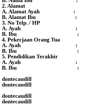
B. Nama Ibu :
2. Alamat
A. Alamat Ayah :
B. Alamat Ibu :
3. No Telp. / HP
A. Ayah :
B. Ibu :
4. Pekerjaan Orang Tua
A. Ayah :
B. Ibu :
5. Pendidikan Terakhir
A. Ayah :
B. Ibu :
dontecaudill
dontecaudill
dontecaudill
dontecaudill