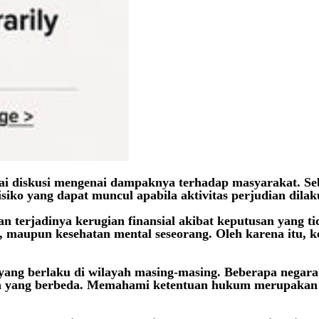
 diskusi mengenai dampaknya terhadap masyarakat. Seb
risiko yang dapat muncul apabila aktivitas perjudian dila
n terjadinya kerugian finansial akibat keputusan yang ti
l, maupun kesehatan mental seseorang. Oleh karena itu,
ng berlaku di wilayah masing-masing. Beberapa negara me
n yang berbeda. Memahami ketentuan hukum merupakan lan