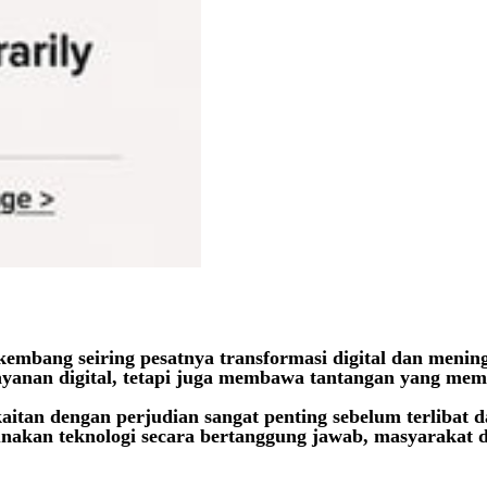
rkembang seiring pesatnya transformasi digital dan meni
anan digital, tetapi juga membawa tantangan yang meme
aitan dengan perjudian sangat penting sebelum terlibat d
gunakan teknologi secara bertanggung jawab, masyarakat