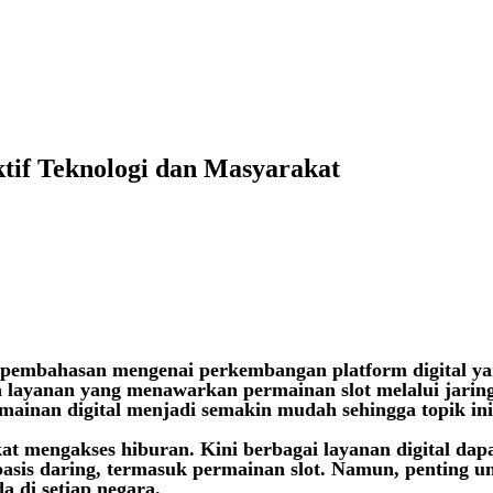
ktif Teknologi dan Masyarakat
ai pembahasan mengenai perkembangan platform digital ya
 layanan yang menawarkan permainan slot melalui jaring
ermainan digital menjadi semakin mudah sehingga topik i
 mengakses hiburan. Kini berbagai layanan digital dap
basis daring, termasuk permainan slot. Namun, penting 
a di setiap negara.