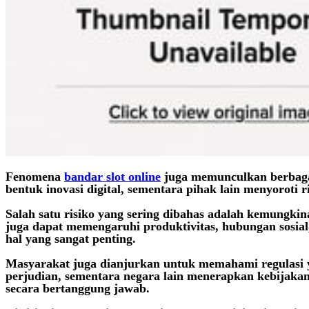
Fenomena
bandar slot online
juga memunculkan berbagai
bentuk inovasi digital, sementara pihak lain menyoroti 
Salah satu risiko yang sering dibahas adalah kemungkina
juga dapat memengaruhi produktivitas, hubungan sosia
hal yang sangat penting.
Masyarakat juga dianjurkan untuk memahami regulasi ya
perjudian, sementara negara lain menerapkan kebijaka
secara bertanggung jawab.