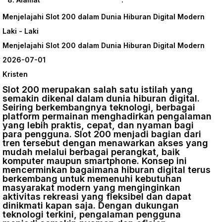
Menjelajahi Slot 200 dalam Dunia Hiburan Digital Modern
Laki - Laki
Menjelajahi Slot 200 dalam Dunia Hiburan Digital Modern
2026-07-01
Kristen
Slot 200 merupakan salah satu istilah yang
semakin dikenal dalam dunia hiburan digital.
Seiring berkembangnya teknologi, berbagai
platform permainan menghadirkan pengalaman
yang lebih praktis, cepat, dan nyaman bagi
para pengguna. Slot 200 menjadi bagian dari
tren tersebut dengan menawarkan akses yang
mudah melalui berbagai perangkat, baik
komputer maupun smartphone. Konsep ini
mencerminkan bagaimana hiburan digital terus
berkembang untuk memenuhi kebutuhan
masyarakat modern yang menginginkan
aktivitas rekreasi yang fleksibel dan dapat
dinikmati kapan saja. Dengan dukungan
teknologi terkini, pengalaman pengguna