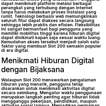
dapat menikmati platform melalui berbagai
perangkat yang terhubung dengan internet
tanpa harus melakukan proses instalasi yang
rumit. Teknologi berbasis web memungkinkan
seluruh fitur dapat diakses secara langsung
sehingga lebih praktis dan efisien. Fleksibilitas
ini sangat bermanfaat bagi pengguna yang
memiliki mobilitas tinggi karena hiburan digital
dapat dinikmati kapan saja sesuai waktu luang.
Kemudahan akses tersebut menjadi salah satu
faktor yang membuat Slot 200 semakin populer
di era digital.
Menikmati Hiburan Digital
dengan Bijaksana
Walaupun Slot 200 menawarkan pengalaman
hiburan yang menarik, pengguna tetap
disarankan untuk menikmati aktivitas digital
secara seimbang. Mengatur waktu penggunaan
merupakan langkah penting agar hiburan tidak
mengganggu pekerjaan, pendidikan, maupun
aktivitas sosial lainnya. Menjadikan permainan