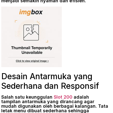
menjadi semakin nyaman dan efisien.
Desain Antarmuka yang
Sederhana dan Responsif
Salah satu keunggulan
Slot 200
adalah
tampilan antarmuka yang dirancang agar
mudah digunakan oleh berbagai kalangan. Tata
letak menu dibuat sederhana sehingga