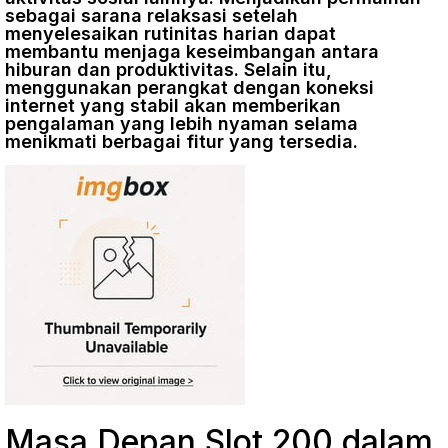
sebagai sarana relaksasi setelah
menyelesaikan rutinitas harian dapat
membantu menjaga keseimbangan antara
hiburan dan produktivitas. Selain itu,
menggunakan perangkat dengan koneksi
internet yang stabil akan memberikan
pengalaman yang lebih nyaman selama
menikmati berbagai fitur yang tersedia.
Masa Depan Slot 200 dalam