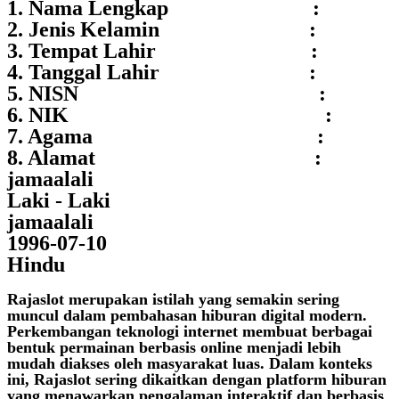
1. Nama Lengkap :
2. Jenis Kelamin :
3. Tempat Lahir :
4. Tanggal Lahir :
5. NISN :
6. NIK :
7. Agama :
8. Alamat :
jamaalali
Laki - Laki
jamaalali
1996-07-10
Hindu
Rajaslot merupakan istilah yang semakin sering
muncul dalam pembahasan hiburan digital modern.
Perkembangan teknologi internet membuat berbagai
bentuk permainan berbasis online menjadi lebih
mudah diakses oleh masyarakat luas. Dalam konteks
ini, Rajaslot sering dikaitkan dengan platform hiburan
yang menawarkan pengalaman interaktif dan berbasis