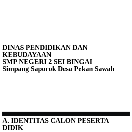
DINAS PENDIDIKAN DAN
KEBUDAYAAN
SMP NEGERI 2 SEI BINGAI
Simpang Saporok Desa Pekan Sawah
A. IDENTITAS CALON PESERTA
DIDIK