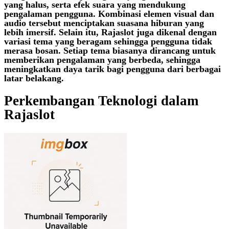
yang halus, serta efek suara yang mendukung
pengalaman pengguna. Kombinasi elemen visual dan
audio tersebut menciptakan suasana hiburan yang
lebih imersif. Selain itu, Rajaslot juga dikenal dengan
variasi tema yang beragam sehingga pengguna tidak
merasa bosan. Setiap tema biasanya dirancang untuk
memberikan pengalaman yang berbeda, sehingga
meningkatkan daya tarik bagi pengguna dari berbagai
latar belakang.
Perkembangan Teknologi dalam
Rajaslot