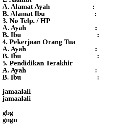
A. Alamat Ayah :
B. Alamat Ibu :
3. No Telp. / HP
A. Ayah :
B. Ibu :
4. Pekerjaan Orang Tua
A. Ayah :
B. Ibu :
5. Pendidikan Terakhir
A. Ayah :
B. Ibu :
jamaalali
jamaalali
gbg
gngn