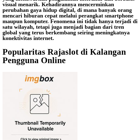
visual menarik. Kehadirannya mencerminkan
perubahan gaya hidup digital, di mana banyak orang
mencari hiburan cepat melalui perangkat smartphone
maupun komputer. Fenomena ini tidak hanya terjadi di
satu wilayah, tetapi juga menjadi bagian dari tren
global yang terus berkembang seiring meningkatnya
konektivitas internet.
Popularitas Rajaslot di Kalangan
Pengguna Online