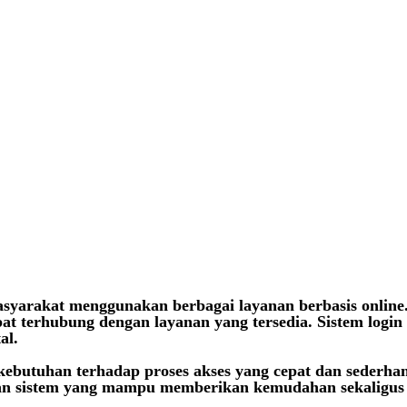
syarakat menggunakan berbagai layanan berbasis online.
t terhubung dengan layanan yang tersedia. Sistem login 
al.
kebutuhan terhadap proses akses yang cepat dan sederha
kan sistem yang mampu memberikan kemudahan sekaligu