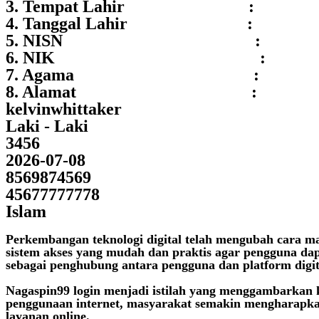
3. Tempat Lahir :
4. Tanggal Lahir :
5. NISN :
6. NIK :
7. Agama :
8. Alamat :
kelvinwhittaker
Laki - Laki
3456
2026-07-08
8569874569
45677777778
Islam
Perkembangan teknologi digital telah mengubah cara ma
sistem akses yang mudah dan praktis agar pengguna dapa
sebagai penghubung antara pengguna dan platform digit
Nagaspin99 login menjadi istilah yang menggambarkan 
penggunaan internet, masyarakat semakin mengharap
layanan online.