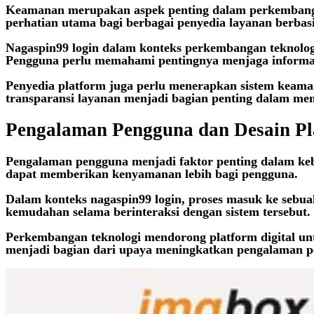
Keamanan merupakan aspek penting dalam perkembangan 
perhatian utama bagi berbagai penyedia layanan berbasis
Nagaspin99 login dalam konteks perkembangan teknolog
Pengguna perlu memahami pentingnya menjaga informasi
Penyedia platform juga perlu menerapkan sistem keaman
transparansi layanan menjadi bagian penting dalam m
Pengalaman Pengguna dan Desain Pl
Pengalaman pengguna menjadi faktor penting dalam keber
dapat memberikan kenyamanan lebih bagi pengguna.
Dalam konteks nagaspin99 login, proses masuk ke sebu
kemudahan selama berinteraksi dengan sistem tersebut
Perkembangan teknologi mendorong platform digital un
menjadi bagian dari upaya meningkatkan pengalaman p