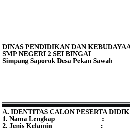
DINAS PENDIDIKAN DAN KEBUDAYA
SMP NEGERI 2 SEI BINGAI
Simpang Saporok Desa Pekan Sawah
A. IDENTITAS CALON PESERTA DIDIK
1. Nama Lengkap :
2. Jenis Kelamin :