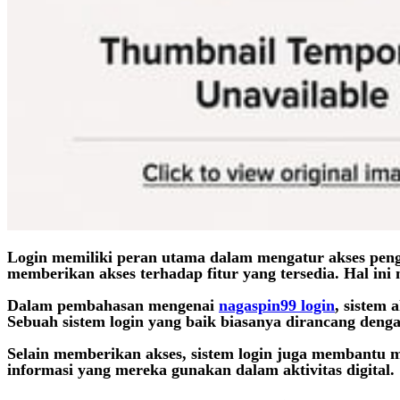
Login memiliki peran utama dalam mengatur akses pengg
memberikan akses terhadap fitur yang tersedia. Hal ini
Dalam pembahasan mengenai
nagaspin99 login
, sistem
Sebuah sistem login yang baik biasanya dirancang deng
Selain memberikan akses, sistem login juga membantu m
informasi yang mereka gunakan dalam aktivitas digital.