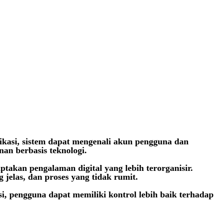
ikasi, sistem dapat mengenali akun pengguna dan
nan berbasis teknologi.
akan pengalaman digital yang lebih terorganisir.
elas, dan proses yang tidak rumit.
, pengguna dapat memiliki kontrol lebih baik terhadap