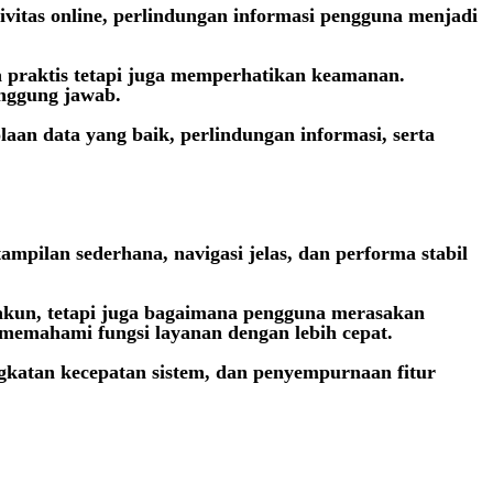
itas online, perlindungan informasi pengguna menjadi
 praktis tetapi juga memperhatikan keamanan.
anggung jawab.
aan data yang baik, perlindungan informasi, serta
mpilan sederhana, navigasi jelas, dan performa stabil
akun, tetapi juga bagaimana pengguna merasakan
memahami fungsi layanan dengan lebih cepat.
gkatan kecepatan sistem, dan penyempurnaan fitur