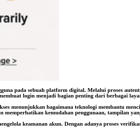
una pada sebuah platform digital. Melalui proses autent
 membuat login menjadi bagian penting dari berbagai laya
 akses menunjukkan bagaimana teknologi membantu mencipt
an memperhatikan kemudahan penggunaan, tampilan yang j
engelola keamanan akun. Dengan adanya proses verifikasi